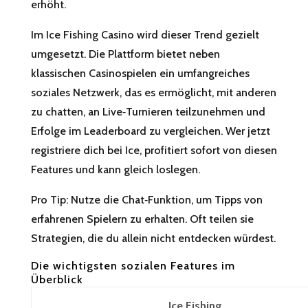
erhöht.
Im Ice Fishing Casino wird dieser Trend gezielt
umgesetzt. Die Plattform bietet neben
klassischen Casinospielen ein umfangreiches
soziales Netzwerk, das es ermöglicht, mit anderen
zu chatten, an Live‑Turnieren teilzunehmen und
Erfolge im Leaderboard zu vergleichen. Wer jetzt
registriere dich bei Ice, profitiert sofort von diesen
Features und kann gleich loslegen.
Pro Tip: Nutze die Chat‑Funktion, um Tipps von
erfahrenen Spielern zu erhalten. Oft teilen sie
Strategien, die du allein nicht entdecken würdest.
Die wichtigsten sozialen Features im
Überblick
Ice Fishing