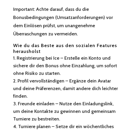
Important: Achte darauf, dass du die
Bonusbedingungen (Umsatzanforderungen) vor
dem Einlösen prüfst, um unangenehme
Überraschungen zu vermeiden.
Wie du das Beste aus den sozialen Features
herausholst
Registrierung bei Ice – Erstelle ein Konto und
sichere dir den Bonus ohne Einzahlung, um sofort
ohne Risiko zu starten.
Profil vervollständigen – Ergänze dein Avatar
und deine Präferenzen, damit andere dich leichter
finden.
Freunde einladen – Nutze den Einladungslink,
um deine Kontakte zu gewinnen und gemeinsam
Turniere zu bestreiten.
Turniere planen – Setze dir ein wöchentliches