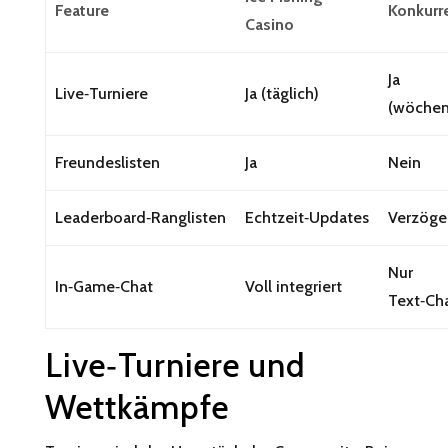
Feature
Konkurr
Casino
Ja
Live‑Turniere
Ja (täglich)
(wöchen
Freundeslisten
Ja
Nein
Leaderboard‑Ranglisten
Echtzeit‑Updates
Verzöge
Nur
In‑Game‑Chat
Voll integriert
Text‑Ch
Live‑Turniere und
Wettkämpfe