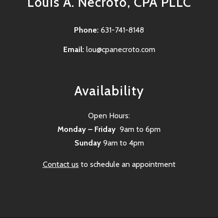
Louis A. Necroto, CPA PLLC
Phone:
631-741-8148
Email:
lou@cpanecroto.com
Availability
Open Hours:
Monday – Friday
9am to 6pm
Sunday
9am to 4pm
Contact us
to schedule an appointment