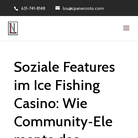
631-741-8148
lou@cpanecroto.com
Soziale Features
im Ice Fishing
Casino: Wie
Community‑Ele