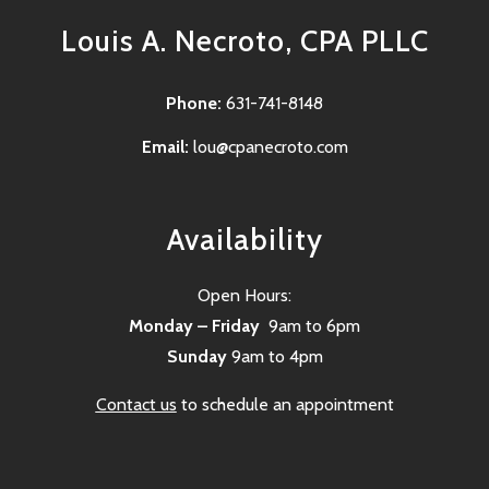
Louis A. Necroto, CPA PLLC
Phone:
631-741-8148
Email:
lou@cpanecroto.com
Availability
Open Hours:
Monday – Friday
9am to 6pm
Sunday
9am to 4pm
Contact us
to schedule an appointment