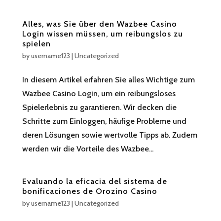
Alles, was Sie über den Wazbee Casino
Login wissen müssen, um reibungslos zu
spielen
by
username123
|
Uncategorized
In diesem Artikel erfahren Sie alles Wichtige zum
Wazbee Casino Login, um ein reibungsloses
Spielerlebnis zu garantieren. Wir decken die
Schritte zum Einloggen, häufige Probleme und
deren Lösungen sowie wertvolle Tipps ab. Zudem
werden wir die Vorteile des Wazbee...
Evaluando la eficacia del sistema de
bonificaciones de Orozino Casino
by
username123
|
Uncategorized