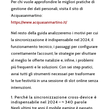
Per chi vuole approfondire le migliori pratiche di
gestione dei dati personali, visita il sito di
Acquasanmartino:
https://www.acquasanmartino.it/
Nel resto della guida analizzeremo i motivi per cui
la sincronizzazione è indispensabile nel 2024, il
funzionamento tecnico, i passaggi per configurare
correttamente l’account, le strategie per sfruttare
al meglio le offerte natalizie e, infine, i problemi
più frequenti e le soluzioni. Con sei step pratici,
avrai tutti gli strumenti necessari per trasformare
le tue festività in una sessione di slot online senza
interruzioni.
1. Perché la sincronizzazione cross‑device è
indispensabile nel 2024 – ≈ 340 parole
Negli ultimi tre anni il mobile gaming è passato