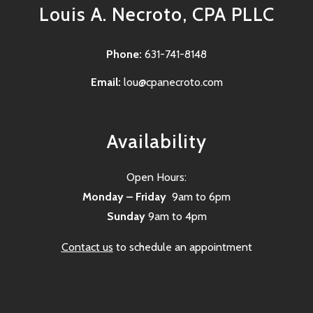
Louis A. Necroto, CPA PLLC
Phone:
631-741-8148
Email:
lou@cpanecroto.com
Availability
Open Hours:
Monday – Friday
9am to 6pm
Sunday
9am to 4pm
Contact us
to schedule an appointment