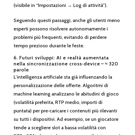
(visibile in “Impostazioni → Log di attività”).
Seguendo questi passaggi, anche gli utenti meno
esperti possono risolvere autonomamente i
problemi più frequenti, evitando di perdere
tempo prezioso durante le feste.
6. Futuri sviluppi: AI e realtà aumentata
nella sincronizzazione cross‑device – ≈ 320
parole
L’intelligenza artificiale sta già influenzando la
personalizzazione delle offerte. Algoritmi di
machine learning analizzano le abitudini di gioco
(volatilità preferita, RTP medio, importi di
puntata) per pre‑caricare i contenuti più rilevanti
su tutti i dispositivi. Ad esempio, se un giocatore
tende a scegliere slot a bassa volatilità con