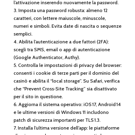
l’attivazione inserendo nuovamente la password.
Imposta una password robusta: almeno 12
caratteri, con lettere maiuscole, minuscole,
numeri e simboli. Evita date di nascita o sequenze
semplici.
Abilita l’autenticazione a due fattori (2FA):
scegli tra SMS, email o app di autenticazione
(Google Authenticator, Authy).
Controlla le impostazioni di privacy del browser:
consenti i cookie di terze parti per il dominio del
casinò e abilita il “local storage”. Su Safari, verifica
che “Prevent Cross‑Site Tracking” sia disattivato
per il sito in questione.
Aggiorna il sistema operativo: iOS 17, Android 14
e le ultime versioni di Windows 11 includono
patch di sicurezza importanti per TLS 1.3.
Installa l’ultima versione dell’app: le piattaforme