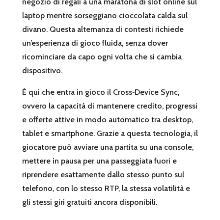
negozio di regali a una maratona di slot online sul
laptop mentre sorseggiano cioccolata calda sul
divano. Questa alternanza di contesti richiede
un’esperienza di gioco fluida, senza dover
ricominciare da capo ogni volta che si cambia
dispositivo.
È qui che entra in gioco il Cross‑Device Sync,
ovvero la capacità di mantenere credito, progressi
e offerte attive in modo automatico tra desktop,
tablet e smartphone. Grazie a questa tecnologia, il
giocatore può avviare una partita su una console,
mettere in pausa per una passeggiata fuori e
riprendere esattamente dallo stesso punto sul
telefono, con lo stesso RTP, la stessa volatilità e
gli stessi giri gratuiti ancora disponibili.