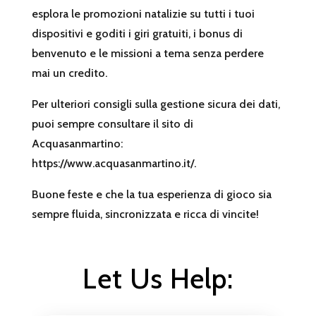
esplora le promozioni natalizie su tutti i tuoi
dispositivi e goditi i giri gratuiti, i bonus di
benvenuto e le missioni a tema senza perdere
mai un credito.
Per ulteriori consigli sulla gestione sicura dei dati,
puoi sempre consultare il sito di
Acquasanmartino:
https://www.acquasanmartino.it/.
Buone feste e che la tua esperienza di gioco sia
sempre fluida, sincronizzata e ricca di vincite!
Let Us Help: