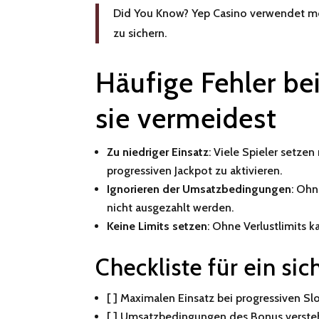
Did You Know? Yep Casino verwendet mo
zu sichern.
Häufige Fehler be
sie vermeidest
Zu niedriger Einsatz
: Viele Spieler setze
progressiven Jackpot zu aktivieren.
Ignorieren der Umsatzbedingungen
: Oh
nicht ausgezahlt werden.
Keine Limits setzen
: Ohne Verlustlimits 
Checkliste für ein sic
[ ] Maximalen Einsatz bei progressiven Sl
[ ] Umsatzbedingungen des Bonus verst