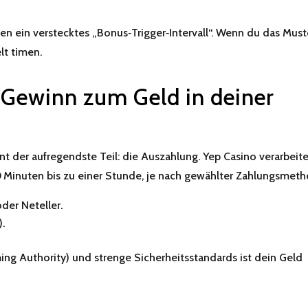
ben ein verstecktes „Bonus‑Trigger‑Intervall“. Wenn du das Must
lt timen.
 Gewinn zum Geld in deiner
t der aufregendste Teil: die Auszahlung. Yep Casino verarbeit
 Minuten bis zu einer Stunde, je nach gewählter Zahlungsmeth
oder Neteller.
).
ng Authority) und strenge Sicherheitsstandards ist dein Geld