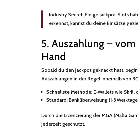
Industry Secret: Einige Jackpot‑Slots ha
erkennst, kannst du deine Einsätze gezie
5. Auszahlung – vom
Hand
Sobald du den Jackpot geknackt hast, beginn
Auszahlungen in der Regel innerhalb von 30
Schnellste Methode
: E‑Wallets wie Skrill 
Standard
: Banküberweisung (1‑3 Werktage
Durch die Lizenzierung der MGA (Malta Gami
jederzeit geschützt.