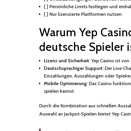
[ ] Persönliche Limits festlegen und einha
[ ] Nur lizenzierte Plattformen nutzen
Warum Yep Casino 
deutsche Spieler i
Lizenz und Sicherheit
: Yep Casino ist von
Deutschsprachiger Support
: Der Live‑Cha
Einzahlungen, Auszahlungen oder Spielre
Mobile Optimierung
: Das Casino funktio
spielen kannst.
Durch die Kombination aus schnellen Ausz
Auswahl an Jackpot‑Spielen bietet Yep Casin