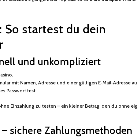
: So startest du dein
r
hnell und unkompliziert
Casino.
ormular mit Namen, Adresse und einer gültigen E‑Mail‑Adresse au
es Passwort fest.
ohne Einzahlung zu testen – ein kleiner Betrag, den du ohne e
n – sichere Zahlungsmethoden