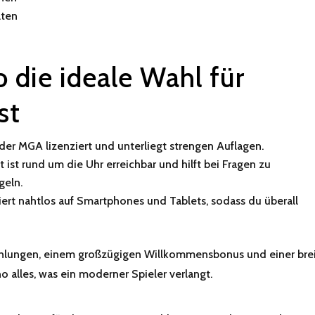
lten
die ideale Wahl für
st
 der MGA lizenziert und unterliegt strengen Auflagen.
t ist rund um die Uhr erreichbar und hilft bei Fragen zu
geln.
niert nahtlos auf Smartphones und Tablets, sodass du überall
ahlungen, einem großzügigen Willkommensbonus und einer bre
o alles, was ein moderner Spieler verlangt.