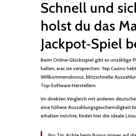
Schnell und si
holst du das 
Jackpot‑Spiel b
Beim Online‑Glücksspiel gibt es unzählige 
halten, was sie versprechen. Yep Casino hebt
Willkommensbonus, blitzschnelle Auszahlun
Top‑Software‑Herstellern.
Im direkten Vergleich mit anderen deutsche
eine höhere Auszahlungsgeschwindigkeit biet
erhalten möchte, findet hier die ideale Lösu
Pro Tip: Achte beim Bonus immer auf die