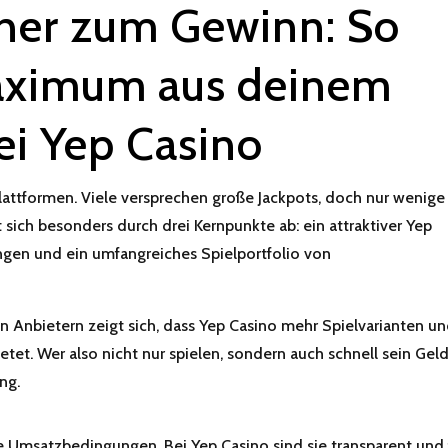
cher zum Gewinn: So
Maximum aus deinem
ei Yep Casino
Plattformen. Viele versprechen große Jackpots, doch nur wenige
 sich besonders durch drei Kernpunkte ab: ein attraktiver Yep
gen und ein umfangreiches Spielportfolio von
n Anbietern zeigt sich, dass Yep Casino mehr Spielvarianten u
et. Wer also nicht nur spielen, sondern auch schnell sein Gel
ng.
 Umsatzbedingungen. Bei Yep Casino sind sie transparent und 