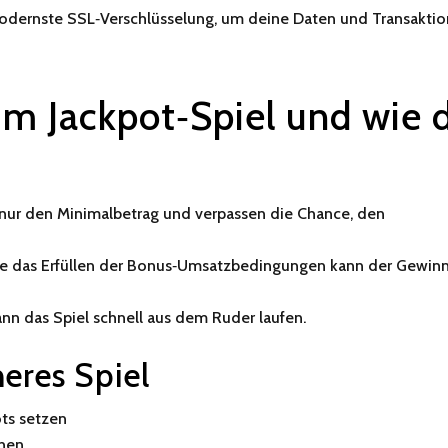
dernste SSL‑Verschlüsselung, um deine Daten und Transakti
im Jackpot‑Spiel und wie 
n nur den Minimalbetrag und verpassen die Chance, den
ne das Erfüllen der Bonus‑Umsatzbedingungen kann der Gewin
kann das Spiel schnell aus dem Ruder laufen.
heres Spiel
ots setzen
ehen