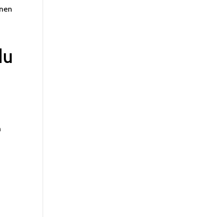
onen
du
n