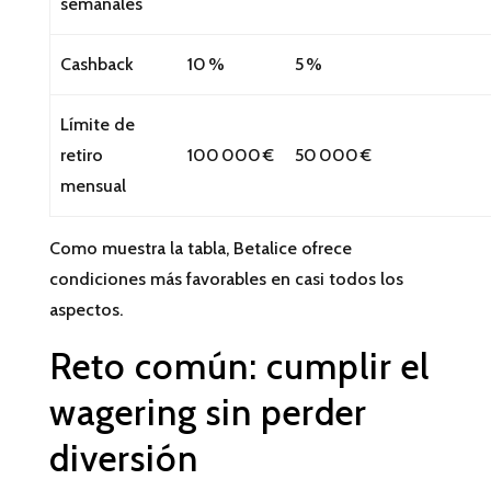
semanales
Cashback
10 %
5 %
Límite de
retiro
100 000 €
50 000 €
mensual
Como muestra la tabla, Betalice ofrece
condiciones más favorables en casi todos los
aspectos.
Reto común: cumplir el
wagering sin perder
diversión