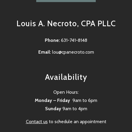
Louis A. Necroto, CPA PLLC
Phone:
631-741-8148
Email:
lou@cpanecroto.com
Availability
Open Hours:
Monday – Friday
9am to 6pm
Sunday
9am to 4pm
Contact us
to schedule an appointment