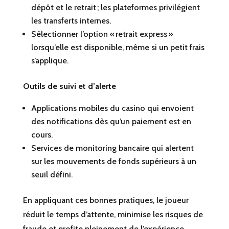
dépôt et le retrait ; les plateformes privilégient
les transferts internes.
Sélectionner l’option « retrait express »
lorsqu’elle est disponible, même si un petit frais
s’applique.
Outils de suivi et d’alerte
Applications mobiles du casino qui envoient
des notifications dès qu’un paiement est en
cours.
Services de monitoring bancaire qui alertent
sur les mouvements de fonds supérieurs à un
seuil défini.
En appliquant ces bonnes pratiques, le joueur
réduit le temps d’attente, minimise les risques de
fraude et profite pleinement de l’expérience