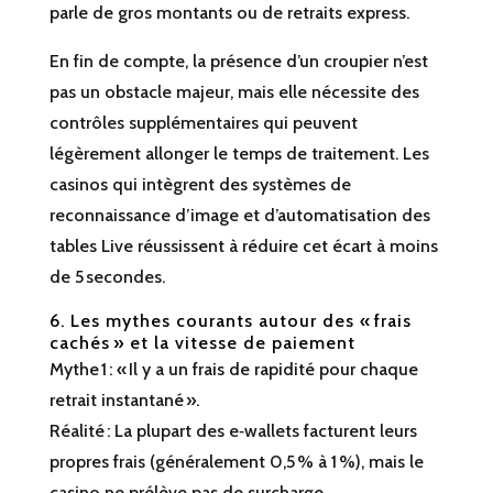
parle de gros montants ou de retraits express.
En fin de compte, la présence d’un croupier n’est
pas un obstacle majeur, mais elle nécessite des
contrôles supplémentaires qui peuvent
légèrement allonger le temps de traitement. Les
casinos qui intègrent des systèmes de
reconnaissance d’image et d’automatisation des
tables Live réussissent à réduire cet écart à moins
de 5 secondes.
6. Les mythes courants autour des « frais
cachés » et la vitesse de paiement
Mythe 1 : « Il y a un frais de rapidité pour chaque
retrait instantané ».
Réalité : La plupart des e‑wallets facturent leurs
propres frais (généralement 0,5 % à 1 %), mais le
casino ne prélève pas de surcharge