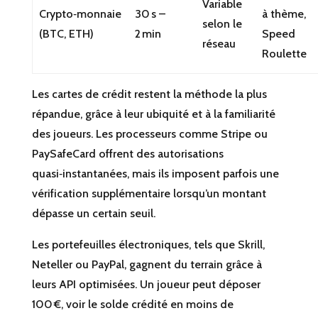
Variable
Crypto‑monnaie
30 s –
à thème,
selon le
(BTC, ETH)
2 min
Speed
réseau
Roulette
Les cartes de crédit restent la méthode la plus
répandue, grâce à leur ubiquité et à la familiarité
des joueurs. Les processeurs comme Stripe ou
PaySafeCard offrent des autorisations
quasi‑instantanées, mais ils imposent parfois une
vérification supplémentaire lorsqu’un montant
dépasse un certain seuil.
Les portefeuilles électroniques, tels que Skrill,
Neteller ou PayPal, gagnent du terrain grâce à
leurs API optimisées. Un joueur peut déposer
100 €, voir le solde crédité en moins de