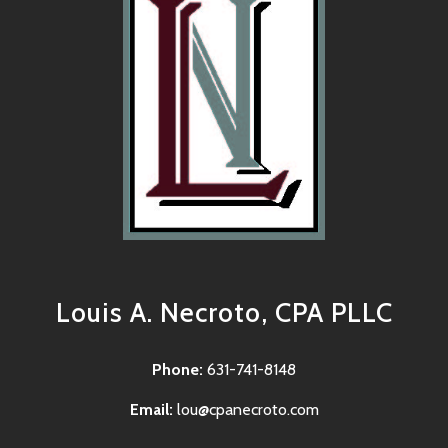
Louis A. Necroto, CPA PLLC
Phone:
631-741-8148
Email:
lou@cpanecroto.com