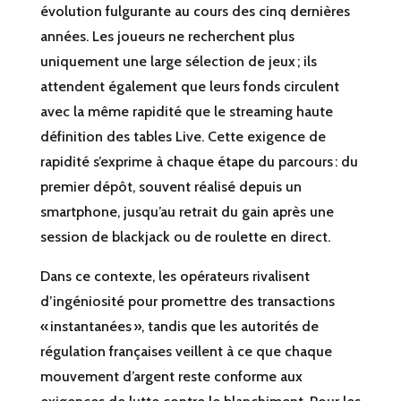
évolution fulgurante au cours des cinq dernières
années. Les joueurs ne recherchent plus
uniquement une large sélection de jeux ; ils
attendent également que leurs fonds circulent
avec la même rapidité que le streaming haute
définition des tables Live. Cette exigence de
rapidité s’exprime à chaque étape du parcours : du
premier dépôt, souvent réalisé depuis un
smartphone, jusqu’au retrait du gain après une
session de blackjack ou de roulette en direct.
Dans ce contexte, les opérateurs rivalisent
d’ingéniosité pour promettre des transactions
« instantanées », tandis que les autorités de
régulation françaises veillent à ce que chaque
mouvement d’argent reste conforme aux