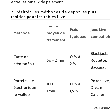
entre les canaux de paiement.
2. Réalité : Les méthodes de dépôt les plus
rapides pour les tables Live
Temps
Frais
Jeux Live
Méthode
moyen de
typiques
compatibl
traitement
Blackjack,
Carte de
0 % à
5 s – 2 min
Roulette,
crédit/débit
2 %
Baccarat
Portefeuille
Poker Live,
10 s –
0 % à
électronique
Dream
1 min
1,5 %
(e‑wallet)
Catcher
Live Casin