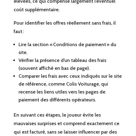
élevées, ce qui compense largement l’éventuel
coût supplémentaire.
Pour identifier les offres réellement sans frais, il
faut :
Lire la section « Conditions de paiement » du
site.
Vérifier la présence d’un tableau des frais
(souvent affiché en bas de page).
Comparer les frais avec ceux indiqués sur le site
de référence, comme Colis Voiturage, qui
recense les liens utiles vers les pages de
paiement des différents opérateurs.
En suivant ces étapes, le joueur évite les
mauvaises surprises et comprend exactement ce
qui est facturé, sans se laisser influencer par des