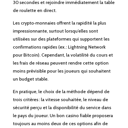
30 secondes et rejoindre immédiatement la table
de roulette en direct.
Les crypto‑monnaies offrent la rapidité la plus
impressionnante, surtout lorsqu’elles sont
utilisées sur des plateformes qui supportent les
confirmations rapides (ex. : Lightning Network
pour Bitcoin). Cependant, la volatilité du cours et
les frais de réseau peuvent rendre cette option
moins prévisible pour les joueurs qui souhaitent
un budget stable.
En pratique, le choix de la méthode dépend de
trois critères : la vitesse souhaitée, le niveau de
sécurité perçu et la disponibilité du service dans
le pays du joueur. Un bon casino fiable proposera
toujours au moins deux de ces options afin de