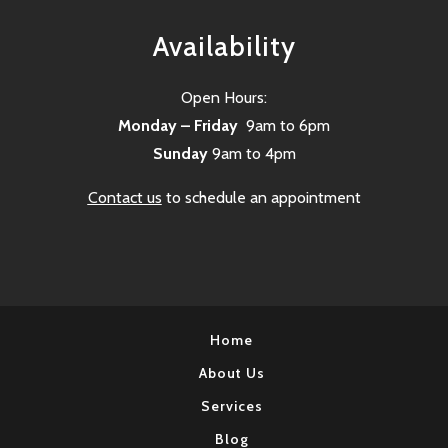
Availability
Open Hours:
Monday – Friday
9am to 6pm
Sunday
9am to 4pm
Contact us
to schedule an appointment
Home
About Us
Services
Blog