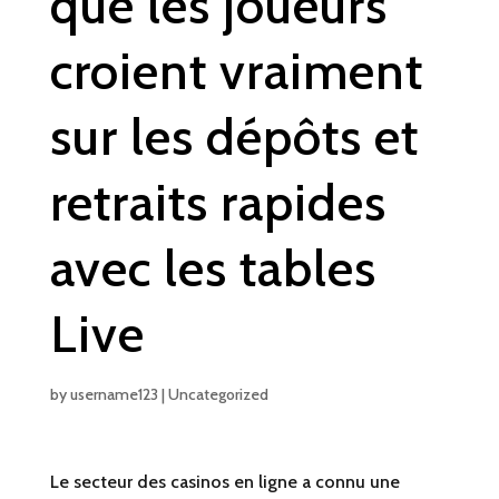
que les joueurs
croient vraiment
sur les dépôts et
retraits rapides
avec les tables
Live
by
username123
|
Uncategorized
Le secteur des casinos en ligne a connu une