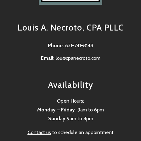
Louis A. Necroto, CPA PLLC
Phone:
631-741-8148
Email:
lou@cpanecroto.com
Availability
Open Hours:
Monday – Friday
9am to 6pm
Sunday
9am to 4pm
Contact us
to schedule an appointment