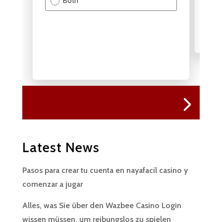
Latest News
Pasos para crear tu cuenta en nayafacil casino y
comenzar a jugar
Alles, was Sie über den Wazbee Casino Login
wissen müssen, um reibungslos zu spielen