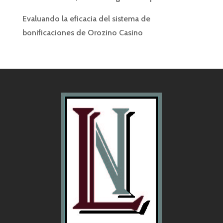
Evaluando la eficacia del sistema de
bonificaciones de Orozino Casino