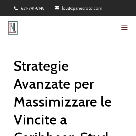
631-741-8148
lou@cpanecroto.com
Strategie
Avanzate per
Massimizzare le
Vincite a