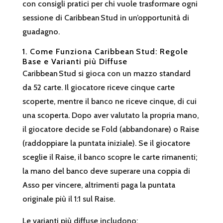
con consigli pratici per chi vuole trasformare ogni
sessione di Caribbean Stud in un’opportunità di
guadagno.
1. Come Funziona Caribbean Stud: Regole
Base e Varianti più Diffuse
Caribbean Stud si gioca con un mazzo standard
da 52 carte. Il giocatore riceve cinque carte
scoperte, mentre il banco ne riceve cinque, di cui
una scoperta. Dopo aver valutato la propria mano,
il giocatore decide se Fold (abbandonare) o Raise
(raddoppiare la puntata iniziale). Se il giocatore
sceglie il Raise, il banco scopre le carte rimanenti;
la mano del banco deve superare una coppia di
Asso per vincere, altrimenti paga la puntata
originale più il 1:1 sul Raise.
Le varianti più diffuse includono: