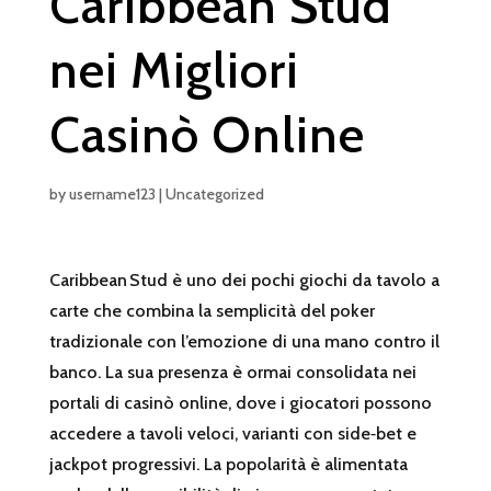
Caribbean Stud
nei Migliori
Casinò Online
by
username123
|
Uncategorized
Caribbean Stud è uno dei pochi giochi da tavolo a
carte che combina la semplicità del poker
tradizionale con l’emozione di una mano contro il
banco. La sua presenza è ormai consolidata nei
portali di casinò online, dove i giocatori possono
accedere a tavoli veloci, varianti con side‑bet e
jackpot progressivi. La popolarità è alimentata