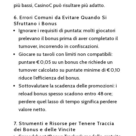
più bassi, CasinoC può risultare più adatto.
6. Errori Comuni da Evitare Quando Si
Sfruttano i Bonus
Ignorare i requisiti di puntata: molti giocatori
prelevano il bonus prima di aver completato il
turnover, incorrendo in confiscazioni.
Giocare su tavoli con limiti non compatibili:
puntare € 0,05 su un bonus che richiede un
turnover calcolato su puntate minime di € 0,10
riduce l’efficienza del bonus.
Sottovalutare la scadenza delle promozioni: i
reload bonus spesso scadono entro 48 ore;
perdere quel lasso di tempo significa perdere
valore netto.
7. Strumenti e Risorse per Tenere Traccia
dei Bonus e delle Vincite