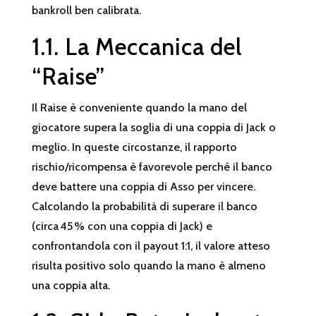
bankroll ben calibrata.
1.1. La Meccanica del
“Raise”
Il Raise è conveniente quando la mano del
giocatore supera la soglia di una coppia di Jack o
meglio. In queste circostanze, il rapporto
rischio/ricompensa è favorevole perché il banco
deve battere una coppia di Asso per vincere.
Calcolando la probabilità di superare il banco
(circa 45 % con una coppia di Jack) e
confrontandola con il payout 1:1, il valore atteso
risulta positivo solo quando la mano è almeno
una coppia alta.