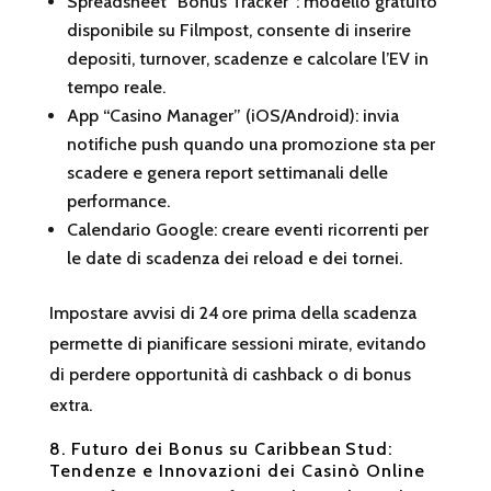
Spreadsheet “Bonus Tracker”: modello gratuito
disponibile su Filmpost, consente di inserire
depositi, turnover, scadenze e calcolare l’EV in
tempo reale.
App “Casino Manager” (iOS/Android): invia
notifiche push quando una promozione sta per
scadere e genera report settimanali delle
performance.
Calendario Google: creare eventi ricorrenti per
le date di scadenza dei reload e dei tornei.
Impostare avvisi di 24 ore prima della scadenza
permette di pianificare sessioni mirate, evitando
di perdere opportunità di cashback o di bonus
extra.
8. Futuro dei Bonus su Caribbean Stud:
Tendenze e Innovazioni dei Casinò Online