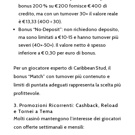
bonus 200 % su € 200 fornisce € 400 di
credito, ma con un turnover 30× il valore reale
è € 13,33 (400 ÷ 30).
Bonus “No‑Deposit”: non richiedono deposito,
ma sono limitati a € 10‑15 e hanno turnover più
severi (40×‑50×). Il valore netto è spesso
inferiore a € 0,30 per euro di bonus.
Per un giocatore esperto di Caribbean Stud, il
bonus “Match” con turnover più contenuto e
limiti di puntata adeguati rappresenta la scelta più
profittevole.
3. Promozioni Ricorrenti: Cashback, Reload
e Tornei a Tema
Molti casinò mantengono l’interesse dei giocatori
con offerte settimanali e mensili: