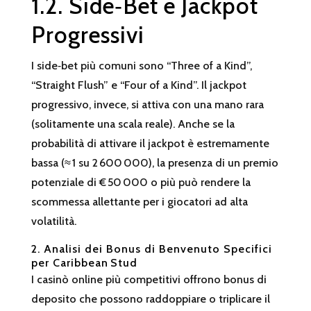
1.2. Side‑Bet e Jackpot
Progressivi
I side‑bet più comuni sono “Three of a Kind”,
“Straight Flush” e “Four of a Kind”. Il jackpot
progressivo, invece, si attiva con una mano rara
(solitamente una scala reale). Anche se la
probabilità di attivare il jackpot è estremamente
bassa (≈ 1 su 2 600 000), la presenza di un premio
potenziale di € 50 000 o più può rendere la
scommessa allettante per i giocatori ad alta
volatilità.
2. Analisi dei Bonus di Benvenuto Specifici
per Caribbean Stud
I casinò online più competitivi offrono bonus di
deposito che possono raddoppiare o triplicare il