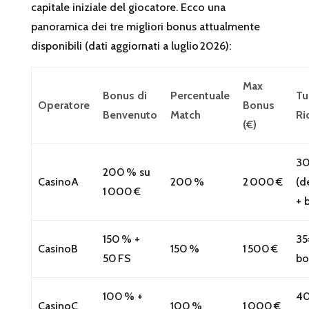
capitale iniziale del giocatore. Ecco una
panoramica dei tre migliori bonus attualmente
disponibili (dati aggiornati a luglio 2026):
Max
Bonus di
Percentuale
Tu
Operatore
Bonus
Benvenuto
Match
Ri
(€)
30
200 % su
CasinoA
200 %
2 000 €
(d
1 000 €
+ 
150 % +
35
CasinoB
150 %
1 500 €
50 FS
bo
100 % +
4
CasinoC
100 %
1 000 €