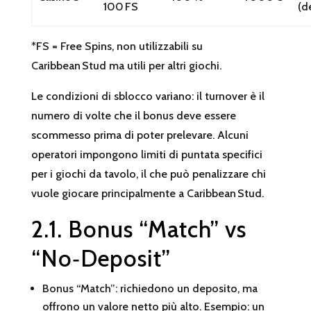
100 FS
(d
*FS = Free Spins, non utilizzabili su
Caribbean Stud ma utili per altri giochi.
Le condizioni di sblocco variano: il turnover è il
numero di volte che il bonus deve essere
scommesso prima di poter prelevare. Alcuni
operatori impongono limiti di puntata specifici
per i giochi da tavolo, il che può penalizzare chi
vuole giocare principalmente a Caribbean Stud.
2.1. Bonus “Match” vs
“No‑Deposit”
Bonus “Match”: richiedono un deposito, ma
offrono un valore netto più alto. Esempio: un