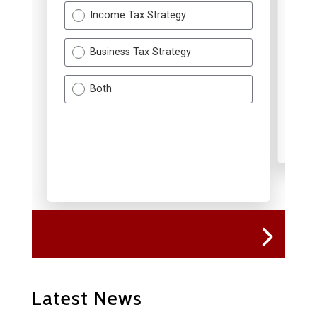
Latest News