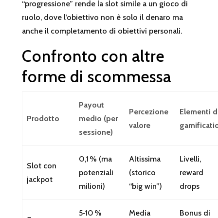
“progressione” rende la slot simile a un gioco di
ruolo, dove l’obiettivo non è solo il denaro ma
anche il completamento di obiettivi personali.
Confronto con altre
forme di scommessa
Payout
Percezione
Elementi d
Prodotto
medio (per
valore
gamificati
sessione)
0,1 % (ma
Altissima
Livelli,
Slot con
potenziali
(storico
reward
jackpot
milioni)
“big win”)
drops
5‑10 %
Media
Bonus di