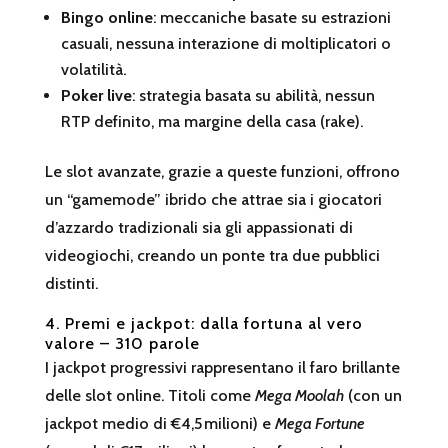
Bingo online
: meccaniche basate su estrazioni
casuali, nessuna interazione di moltiplicatori o
volatilità.
Poker live
: strategia basata su abilità, nessun
RTP definito, ma margine della casa (rake).
Le slot avanzate, grazie a queste funzioni, offrono
un “gamemode” ibrido che attrae sia i giocatori
d’azzardo tradizionali sia gli appassionati di
videogiochi, creando un ponte tra due pubblici
distinti.
4. Premi e jackpot: dalla fortuna al vero
valore – 310 parole
I jackpot progressivi rappresentano il faro brillante
delle slot online. Titoli come
Mega Moolah
(con un
jackpot medio di €4,5 milioni) e
Mega Fortune