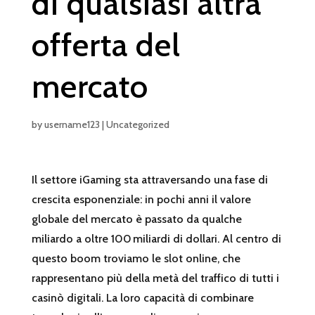
di qualsiasi altra
offerta del
mercato
by
username123
|
Uncategorized
Il settore iGaming sta attraversando una fase di
crescita esponenziale: in pochi anni il valore
globale del mercato è passato da qualche
miliardo a oltre 100 miliardi di dollari. Al centro di
questo boom troviamo le slot online, che
rappresentano più della metà del traffico di tutti i
casinò digitali. La loro capacità di combinare