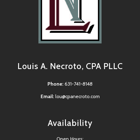
Louis A. Necroto, CPA PLLC
Phone:
631-741-8148
Email:
lou@cpanecroto.com
Availability
Open Hours: