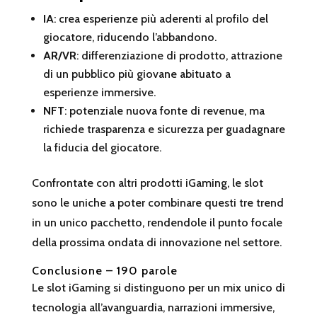
IA
: crea esperienze più aderenti al profilo del
giocatore, riducendo l’abbandono.
AR/VR
: differenziazione di prodotto, attrazione
di un pubblico più giovane abituato a
esperienze immersive.
NFT
: potenziale nuova fonte di revenue, ma
richiede trasparenza e sicurezza per guadagnare
la fiducia del giocatore.
Confrontate con altri prodotti iGaming, le slot
sono le uniche a poter combinare questi tre trend
in un unico pacchetto, rendendole il punto focale
della prossima ondata di innovazione nel settore.
Conclusione – 190 parole
Le slot iGaming si distinguono per un mix unico di
tecnologia all’avanguardia, narrazioni immersive,