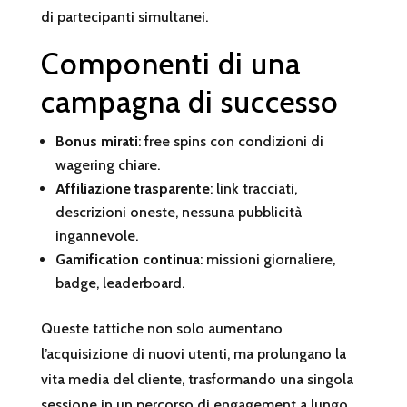
di partecipanti simultanei.
Componenti di una
campagna di successo
Bonus mirati
: free spins con condizioni di
wagering chiare.
Affiliazione trasparente
: link tracciati,
descrizioni oneste, nessuna pubblicità
ingannevole.
Gamification continua
: missioni giornaliere,
badge, leaderboard.
Queste tattiche non solo aumentano
l’acquisizione di nuovi utenti, ma prolungano la
vita media del cliente, trasformando una singola
sessione in un percorso di engagement a lungo