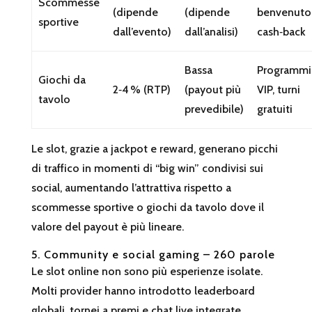
Scommesse
(dipende
(dipende
benvenuto
sportive
dall’evento)
dall’analisi)
cash‑back
Bassa
Programmi
Giochi da
2‑4 % (RTP)
(payout più
VIP, turni
tavolo
prevedibile)
gratuiti
Le slot, grazie a jackpot e reward, generano picchi
di traffico in momenti di “big win” condivisi sui
social, aumentando l’attrattiva rispetto a
scommesse sportive o giochi da tavolo dove il
valore del payout è più lineare.
5. Community e social gaming – 260 parole
Le slot online non sono più esperienze isolate.
Molti provider hanno introdotto leaderboard
globali, tornei a premi e chat live integrate