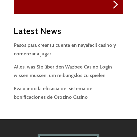
Latest News
Pasos para crear tu cuenta en nayafacil casino y
comenzar a jugar
Alles, was Sie über den Wazbee Casino Login
wissen müssen, um reibungslos zu spielen
Evaluando la eficacia del sistema de
bonificaciones de Orozino Casino