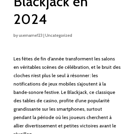
Blackjack en
2024
by
username123
|
Uncategorized
Les fêtes de fin d’année transforment les salons
en véritables scènes de célébration, et le bruit des
cloches n’est plus le seul à résonner : les
notifications de jeux mobiles s’ajoutent à la
bande‑sonore festive. Le Blackjack, ce classique
des tables de casino, profite d’une popularité
grandissante sur les smartphones, surtout
pendant la période où les joueurs cherchent à
allier divertissement et petites victoires avant le