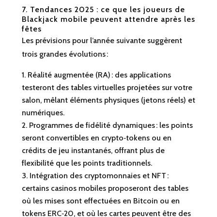
7. Tendances 2025 : ce que les joueurs de
Blackjack mobile peuvent attendre après les
fêtes
Les prévisions pour l’année suivante suggèrent
trois grandes évolutions :
Réalité augmentée (RA) : des applications
testeront des tables virtuelles projetées sur votre
salon, mêlant éléments physiques (jetons réels) et
numériques.
Programmes de fidélité dynamiques : les points
seront convertibles en crypto‑tokens ou en
crédits de jeu instantanés, offrant plus de
flexibilité que les points traditionnels.
Intégration des cryptomonnaies et NFT :
certains casinos mobiles proposeront des tables
où les mises sont effectuées en Bitcoin ou en
tokens ERC‑20, et où les cartes peuvent être des