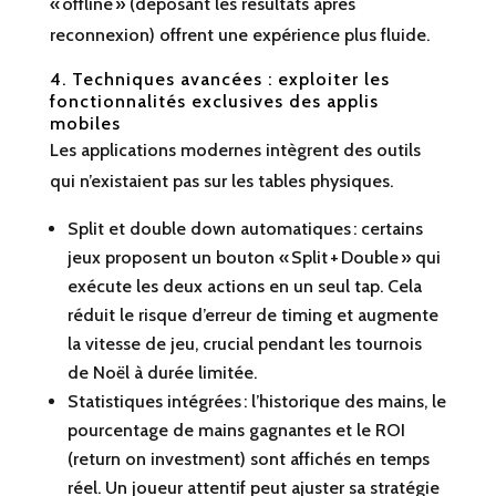
« offline » (déposant les résultats après
reconnexion) offrent une expérience plus fluide.
4. Techniques avancées : exploiter les
fonctionnalités exclusives des applis
mobiles
Les applications modernes intègrent des outils
qui n’existaient pas sur les tables physiques.
Split et double down automatiques : certains
jeux proposent un bouton « Split + Double » qui
exécute les deux actions en un seul tap. Cela
réduit le risque d’erreur de timing et augmente
la vitesse de jeu, crucial pendant les tournois
de Noël à durée limitée.
Statistiques intégrées : l’historique des mains, le
pourcentage de mains gagnantes et le ROI
(return on investment) sont affichés en temps
réel. Un joueur attentif peut ajuster sa stratégie