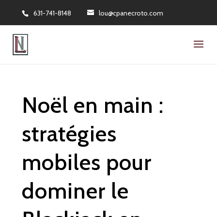
631-741-8148
lou@cpanecroto.com
Noël en main :
stratégies
mobiles pour
dominer le