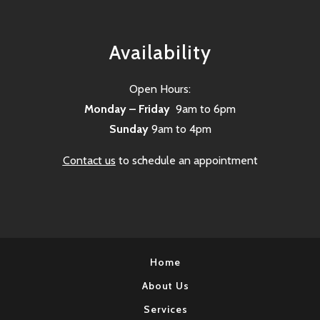
Availability
Open Hours:
Monday – Friday
9am to 6pm
Sunday
9am to 4pm
Contact us
to schedule an appointment
Home
About Us
Services