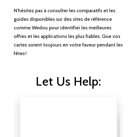
N’hésitez pas à consulter les comparatifs et les
guides disponibles sur des sites de référence
comme Wedou pour identifier les meilleures
offres et les applications les plus fiables. Que vos
cartes soient toujours en votre faveur pendant les
fêtes !
Let Us Help: