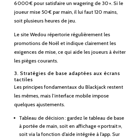
6 000 € pour satisfaire un wagering de 30 ×. Si le
joueur mise 50 € par main, il lui faut 120 mains,
soit plusieurs heures de jeu.
Le site Wedou répertorie régulièrement les
promotions de Noël et indique clairement les
exigences de mise, ce qui aide les joueurs à éviter
les pièges courants.
3. Stratégies de base adaptées aux écrans
tactiles
Les principes fondamentaux du Blackjack restent
les mêmes, mais l’interface mobile impose
quelques ajustements.
Tableau de décision : gardez le tableau de base
à portée de main, soit en affichage « portrait »,
soit via la fonction d’aide intégrée à l’app. Sur