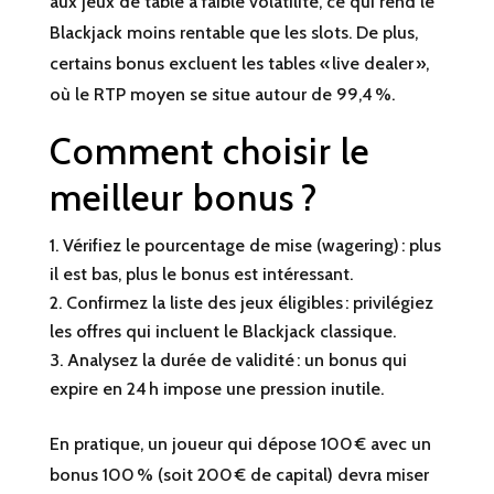
aux jeux de table à faible volatilité, ce qui rend le
Blackjack moins rentable que les slots. De plus,
certains bonus excluent les tables « live dealer »,
où le RTP moyen se situe autour de 99,4 %.
Comment choisir le
meilleur bonus ?
Vérifiez le pourcentage de mise (wagering) : plus
il est bas, plus le bonus est intéressant.
Confirmez la liste des jeux éligibles : privilégiez
les offres qui incluent le Blackjack classique.
Analysez la durée de validité : un bonus qui
expire en 24 h impose une pression inutile.
En pratique, un joueur qui dépose 100 € avec un
bonus 100 % (soit 200 € de capital) devra miser