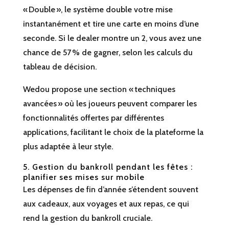
« Double », le système double votre mise
instantanément et tire une carte en moins d’une
seconde. Si le dealer montre un 2, vous avez une
chance de 57 % de gagner, selon les calculs du
tableau de décision.
Wedou propose une section « techniques
avancées » où les joueurs peuvent comparer les
fonctionnalités offertes par différentes
applications, facilitant le choix de la plateforme la
plus adaptée à leur style.
5. Gestion du bankroll pendant les fêtes :
planifier ses mises sur mobile
Les dépenses de fin d’année s’étendent souvent
aux cadeaux, aux voyages et aux repas, ce qui
rend la gestion du bankroll cruciale.