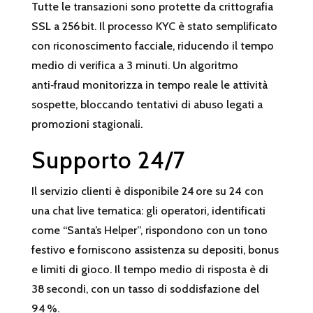
Tutte le transazioni sono protette da crittografia
SSL a 256 bit. Il processo KYC è stato semplificato
con riconoscimento facciale, riducendo il tempo
medio di verifica a 3 minuti. Un algoritmo
anti‑fraud monitorizza in tempo reale le attività
sospette, bloccando tentativi di abuso legati a
promozioni stagionali.
Supporto 24/7
Il servizio clienti è disponibile 24 ore su 24 con
una chat live tematica: gli operatori, identificati
come “Santa’s Helper”, rispondono con un tono
festivo e forniscono assistenza su depositi, bonus
e limiti di gioco. Il tempo medio di risposta è di
38 secondi, con un tasso di soddisfazione del
94 %.