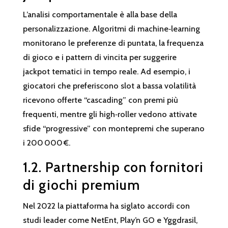
L’analisi comportamentale è alla base della
personalizzazione. Algoritmi di machine‑learning
monitorano le preferenze di puntata, la frequenza
di gioco e i pattern di vincita per suggerire
jackpot tematici in tempo reale. Ad esempio, i
giocatori che preferiscono slot a bassa volatilità
ricevono offerte “cascading” con premi più
frequenti, mentre gli high‑roller vedono attivate
sfide “progressive” con montepremi che superano
i 200 000 €.
1.2. Partnership con fornitori
di giochi premium
Nel 2022 la piattaforma ha siglato accordi con
studi leader come NetEnt, Play’n GO e Yggdrasil,