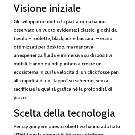
Visione iniziale
Gli sviluppatori dietro la piattaforma hanno
osservato un vuoto evidente: i classici giochi da
tavolo – roulette, blackjack e baccarat – erano
ottimizzati per desktop, ma mancava
un’esperienza fluida e immersiva su dispositivi
mobili. Hanno quindi puntato a creare un
ecosistema in cui la velocità di un click fosse pari
alla rapidità di un “tappo” su schermo, senza
sacrificare la qualità grafica né la profondità di
gioco.
Scelta della tecnologia
Per raggiungere questo obiettivo hanno adottato
HTML5 per la compatibilità cross‑platform,