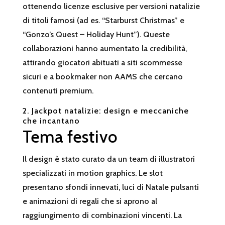
ottenendo licenze esclusive per versioni natalizie
di titoli famosi (ad es. “Starburst Christmas” e
“Gonzo’s Quest – Holiday Hunt”). Queste
collaborazioni hanno aumentato la credibilità,
attirando giocatori abituati a siti scommesse
sicuri e a bookmaker non AAMS che cercano
contenuti premium.
2. Jackpot natalizie: design e meccaniche
che incantano
Tema festivo
Il design è stato curato da un team di illustratori
specializzati in motion graphics. Le slot
presentano sfondi innevati, luci di Natale pulsanti
e animazioni di regali che si aprono al
raggiungimento di combinazioni vincenti. La