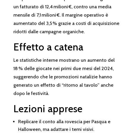
un fatturato di 12,4 milioni €, contro una media
mensile di 7,1 milioni €. Il margine operativo è
aumentato del 3,5 % grazie a costi di acquisizione
ridotti dalle campagne organiche.
Effetto a catena
Le statistiche interne mostrano un aumento del
18 % delle giocate nei primi due mesi del 2024,
suggerendo che le promozioni natalizie hanno
generato un effetto di “ritorno al tavolo” anche
dopo le festività.
Lezioni apprese
Replicare il conto alla rovescia per Pasqua e
Halloween, ma adattare i temi visivi.