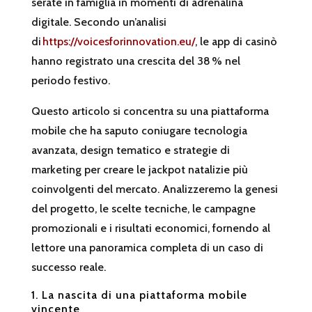
serate in famiglia in momenti di adrenalina
digitale. Secondo un’analisi
di
https://voicesforinnovation.eu/
, le app di casinò
hanno registrato una crescita del 38 % nel
periodo festivo.
Questo articolo si concentra su una piattaforma
mobile che ha saputo coniugare tecnologia
avanzata, design tematico e strategie di
marketing per creare le jackpot natalizie più
coinvolgenti del mercato. Analizzeremo la genesi
del progetto, le scelte tecniche, le campagne
promozionali e i risultati economici, fornendo al
lettore una panoramica completa di un caso di
successo reale.
1. La nascita di una piattaforma mobile
vincente