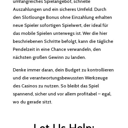
umfangreiches Spielangebot, schnelle
Auszahlungen und ein sicheres Umfeld. Durch
den Slotlounge Bonus ohne Einzahlung erhalten
neue Spieler sofortigen Spielwert, der ideal für
das mobile Spielen unterwegs ist. Wer die hier
beschriebenen Schritte befolgt, kann die tägliche
Pendelzeit in eine Chance verwandeln, den
nächsten großen Gewinn zu landen.
Denke immer daran, dein Budget zu kontrollieren
und die verantwortungsbewussten Werkzeuge
des Casinos zu nutzen. So bleibt das Spiel
spannend, sicher und vor allem profitabel – egal,
wo du gerade sitzt.