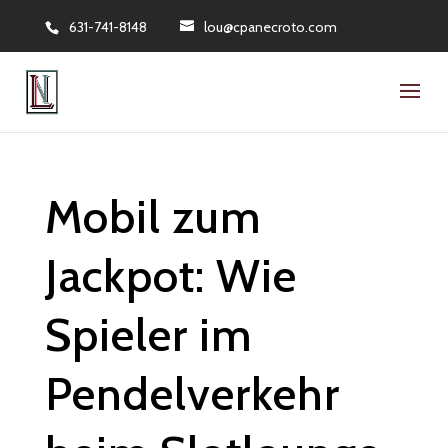
631-741-8148
lou@cpanecroto.com
Mobil zum
Jackpot: Wie
Spieler im
Pendelverkehr