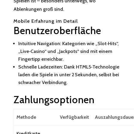
Spielen ist – besonders unterwegs, wo
Ablenkungen groß sind.
Mobile Erfahrung im Detail
Benutzeroberfläche
Intuitive Navigation: Kategorien wie „Slot‑Hits“,
„Live‑Casino“ und „Jackpots“ sind mit einem
Fingertipp erreichbar.
Schnelle Ladezeiten: Dank HTML5‑Technologie
laden die Spiele in unter 2 Sekunden, selbst bei
schwacher Verbindung.
Zahlungsoptionen
Methode
Verfügbarkeit
Auszahlungsdaue
Kreditkarte