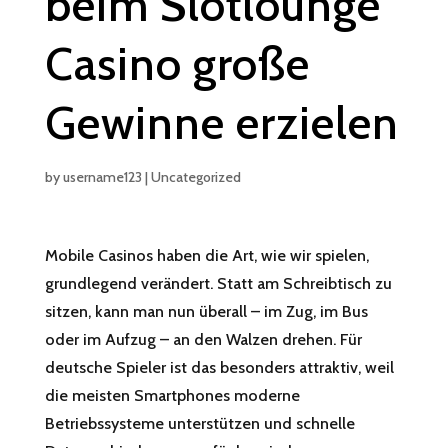
beim Slotlounge
Casino große
Gewinne erzielen
by
username123
|
Uncategorized
Mobile Casinos haben die Art, wie wir spielen,
grundlegend verändert. Statt am Schreibtisch zu
sitzen, kann man nun überall – im Zug, im Bus
oder im Aufzug – an den Walzen drehen. Für
deutsche Spieler ist das besonders attraktiv, weil
die meisten Smartphones moderne
Betriebssysteme unterstützen und schnelle