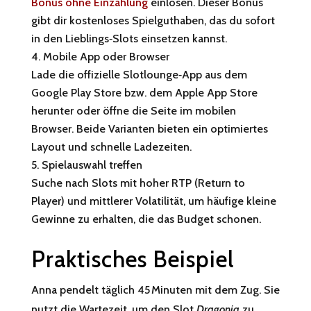
Bonus ohne Einzahlung
einlösen. Dieser Bonus
gibt dir kostenloses Spielguthaben, das du sofort
in den Lieblings‑Slots einsetzen kannst.
Mobile App oder Browser
Lade die offizielle Slotlounge‑App aus dem
Google Play Store bzw. dem Apple App Store
herunter oder öffne die Seite im mobilen
Browser. Beide Varianten bieten ein optimiertes
Layout und schnelle Ladezeiten.
Spielauswahl treffen
Suche nach Slots mit hoher RTP (Return to
Player) und mittlerer Volatilität, um häufige kleine
Gewinne zu erhalten, die das Budget schonen.
Praktisches Beispiel
Anna pendelt täglich 45 Minuten mit dem Zug. Sie
nutzt die Wartezeit, um den Slot
Dragonia
zu