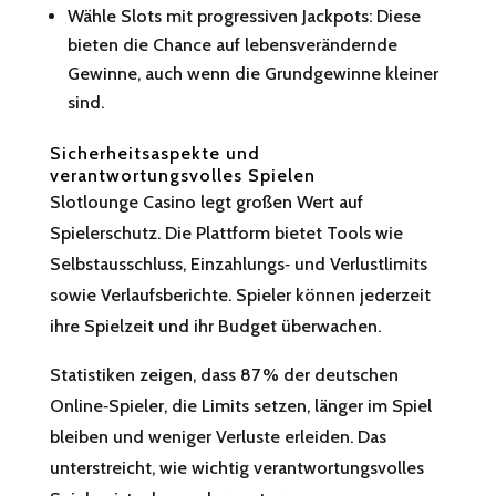
Wähle Slots mit progressiven Jackpots: Diese
bieten die Chance auf lebensverändernde
Gewinne, auch wenn die Grundgewinne kleiner
sind.
Sicherheitsaspekte und
verantwortungsvolles Spielen
Slotlounge Casino legt großen Wert auf
Spielerschutz. Die Plattform bietet Tools wie
Selbstausschluss, Einzahlungs‑ und Verlustlimits
sowie Verlaufsberichte. Spieler können jederzeit
ihre Spielzeit und ihr Budget überwachen.
Statistiken zeigen, dass 87 % der deutschen
Online‑Spieler, die Limits setzen, länger im Spiel
bleiben und weniger Verluste erleiden. Das
unterstreicht, wie wichtig verantwortungsvolles