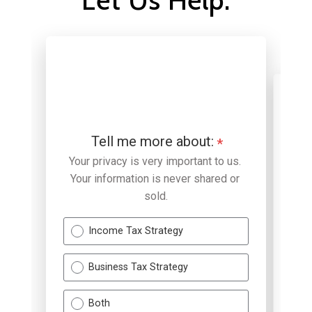
Let Us Help: