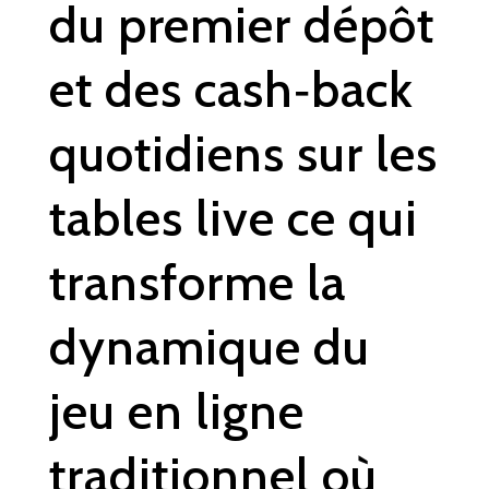
du premier dépôt
et des cash‑back
quotidiens sur les
tables live ce qui
transforme la
dynamique du
jeu en ligne
traditionnel où