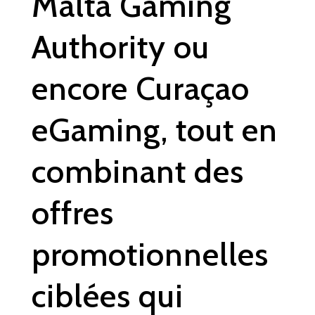
Malta Gaming
Authority ou
encore Curaçao
eGaming, tout en
combinant des
offres
promotionnelles
ciblées qui