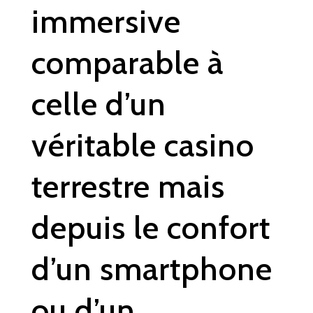
immersive
comparable à
celle d’un
véritable casino
terrestre mais
depuis le confort
d’un smartphone
ou d’un