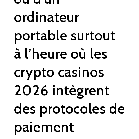
ordinateur
portable surtout
à l’heure où les
crypto casinos
2026 intègrent
des protocoles de
paiement