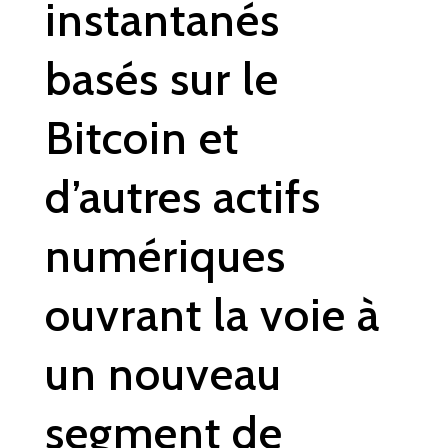
instantanés
basés sur le
Bitcoin et
d’autres actifs
numériques
ouvrant la voie à
un nouveau
segment de