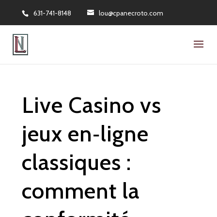
631-741-8148
lou@cpanecroto.com
Live Casino vs
jeux en‑ligne
classiques :
comment la