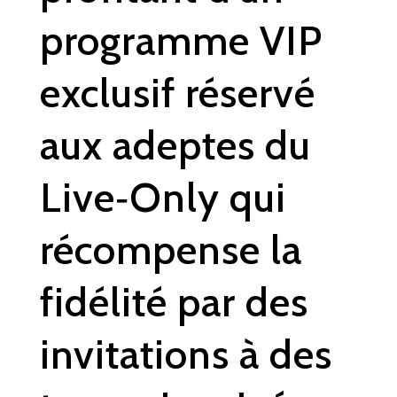
programme VIP
exclusif réservé
aux adeptes du
Live‑Only qui
récompense la
fidélité par des
invitations à des