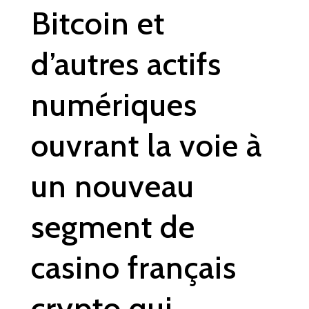
Bitcoin et
d’autres actifs
numériques
ouvrant la voie à
un nouveau
segment de
casino français
crypto qui