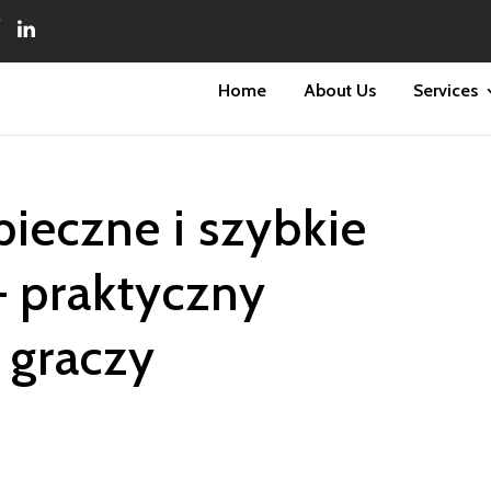
Home
About Us
Services
pieczne i szybkie
– praktyczny
 graczy