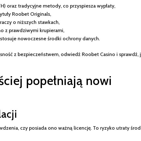
TH) oraz tradycyjne metody, co przyspiesza wypłaty,
tuły Roobet Originals,
raczy o niższych stawkach,
no z prawdziwymi krupierami,
ie stosuje nowoczesne środki ochrony danych.
zesność z bezpieczeństwem, odwiedź Roobet Casino i sprawdź, 
ściej popełniają nowi
acji
awdzenia, czy posiada ono ważną licencję. To ryzyko utraty śr