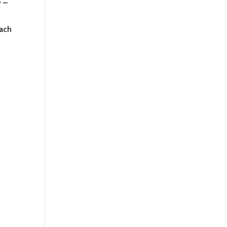
w –
iach