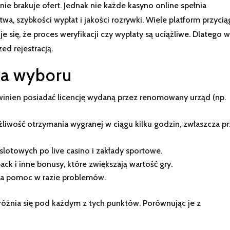
ie brakuje ofert. Jednak nie każde kasyno online spełnia
a, szybkości wypłat i jakości rozrywki. Wiele platform przycią
 się, że proces weryfikacji czy wypłaty są uciążliwe. Dlatego 
ed rejestracją.
ia wyboru
powinien posiadać licencję wydaną przez renomowany urząd (np.
liwość otrzymania wygranej w ciągu kilku godzin, zwłaszcza pr
slotowych po live casino i zakłady sportowe.
ck i inne bonusy, które zwiększają wartość gry.
bka pomoc w razie problemów.
óżnia się pod każdym z tych punktów. Porównując je z