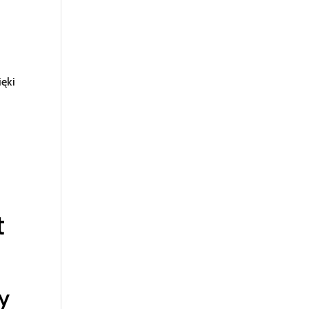
ięki
t
sy