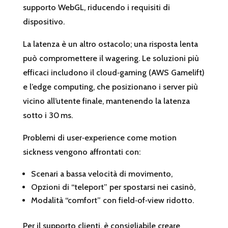
supporto WebGL, riducendo i requisiti di
dispositivo.
La latenza è un altro ostacolo; una risposta lenta
può compromettere il wagering. Le soluzioni più
efficaci includono il cloud‑gaming (AWS Gamelift)
e l’edge computing, che posizionano i server più
vicino all’utente finale, mantenendo la latenza
sotto i 30 ms.
Problemi di user‑experience come motion
sickness vengono affrontati con:
Scenari a bassa velocità di movimento,
Opzioni di “teleport” per spostarsi nei casinò,
Modalità “comfort” con field‑of‑view ridotto.
Per il supporto clienti, è consigliabile creare