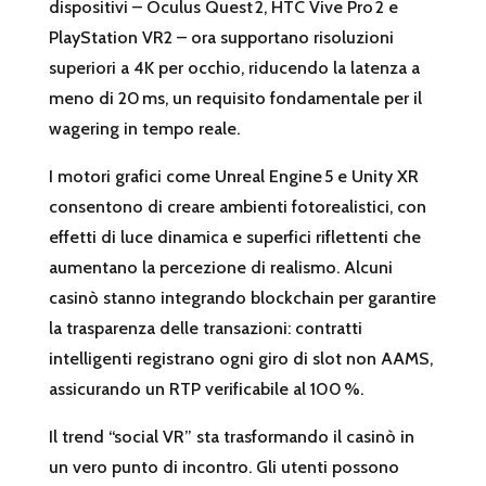
dispositivi – Oculus Quest 2, HTC Vive Pro 2 e
PlayStation VR2 – ora supportano risoluzioni
superiori a 4K per occhio, riducendo la latenza a
meno di 20 ms, un requisito fondamentale per il
wagering in tempo reale.
I motori grafici come Unreal Engine 5 e Unity XR
consentono di creare ambienti fotorealistici, con
effetti di luce dinamica e superfici riflettenti che
aumentano la percezione di realismo. Alcuni
casinò stanno integrando blockchain per garantire
la trasparenza delle transazioni: contratti
intelligenti registrano ogni giro di slot non AAMS,
assicurando un RTP verificabile al 100 %.
Il trend “social VR” sta trasformando il casinò in
un vero punto di incontro. Gli utenti possono