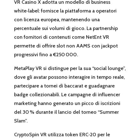
VR Casino X adotta un modello di business
white‑label: fornisce la piattaforma a operatori
con licenza europea, mantenendo una
percentuale sui volumi di gioco. La partnership
con fornitori di contenuti come NetEnt VR
permette di offrire slot non AAMS con jackpot
progressivi fino a €250 000.
MetaPlay VR si distingue per la sua “social lounge”,
dove gli avatar possono interagire in tempo reale,
partecipare a tornei di baccarat e guadagnare
badge collezionabili. Le campagne di influencer
marketing hanno generato un picco di iscrizioni
del 30 % durante il lancio del torneo “Summer
Slam”.
CryptoSpin VR utilizza token ERC‑20 per le