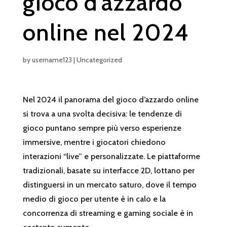
gioco d’azzardo
online nel 2024
by
username123
|
Uncategorized
Nel 2024 il panorama del gioco d’azzardo online
si trova a una svolta decisiva: le tendenze di
gioco puntano sempre più verso esperienze
immersive, mentre i giocatori chiedono
interazioni “live” e personalizzate. Le piattaforme
tradizionali, basate su interfacce 2D, lottano per
distinguersi in un mercato saturo, dove il tempo
medio di gioco per utente è in calo e la
concorrenza di streaming e gaming sociale è in