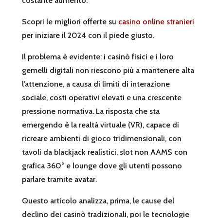
costante aumento.
Scopri le migliori offerte su
casino online stranieri
per iniziare il 2024 con il piede giusto.
Il problema è evidente: i casinò fisici e i loro
gemelli digitali non riescono più a mantenere alta
l’attenzione, a causa di limiti di interazione
sociale, costi operativi elevati e una crescente
pressione normativa. La risposta che sta
emergendo è la realtà virtuale (VR), capace di
ricreare ambienti di gioco tridimensionali, con
tavoli da blackjack realistici, slot non AAMS con
grafica 360° e lounge dove gli utenti possono
parlare tramite avatar.
Questo articolo analizza, prima, le cause del
declino dei casinò tradizionali, poi le tecnologie