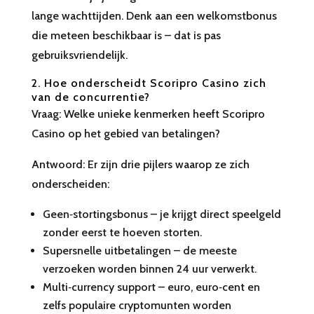
lange wachttijden. Denk aan een welkomstbonus
die meteen beschikbaar is – dat is pas
gebruiksvriendelijk.
2. Hoe onderscheidt Scoripro Casino zich
van de concurrentie?
Vraag: Welke unieke kenmerken heeft Scoripro
Casino op het gebied van betalingen?
Antwoord: Er zijn drie pijlers waarop ze zich
onderscheiden:
Geen‑stortingsbonus – je krijgt direct speelgeld
zonder eerst te hoeven storten.
Supersnelle uitbetalingen – de meeste
verzoeken worden binnen 24 uur verwerkt.
Multi‑currency support – euro, euro‑cent en
zelfs populaire cryptomunten worden