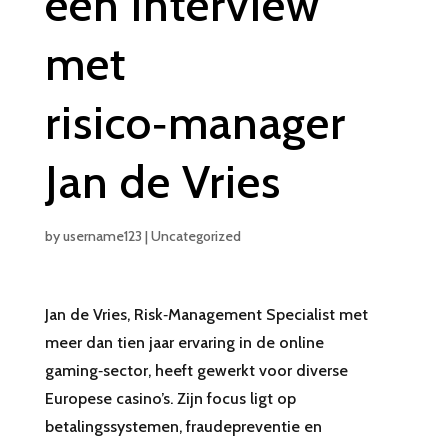
een interview
met
risico‑manager
Jan de Vries
by
username123
|
Uncategorized
Jan de Vries, Risk‑Management Specialist met
meer dan tien jaar ervaring in de online
gaming‑sector, heeft gewerkt voor diverse
Europese casino’s. Zijn focus ligt op
betalingssystemen, fraudepreventie en