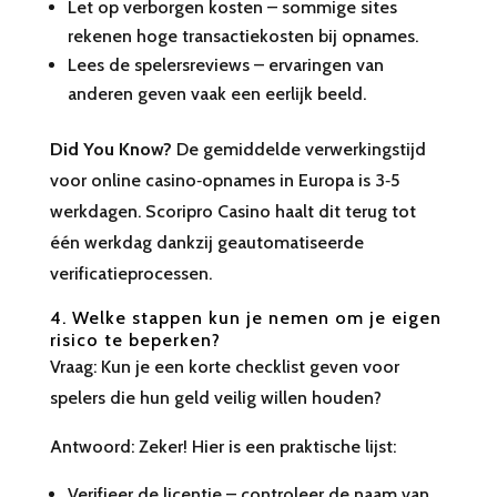
Let op verborgen kosten – sommige sites
rekenen hoge transactiekosten bij opnames.
Lees de spelersreviews – ervaringen van
anderen geven vaak een eerlijk beeld.
Did You Know?
De gemiddelde verwerkingstijd
voor online casino‑opnames in Europa is 3‑5
werkdagen. Scoripro Casino haalt dit terug tot
één werkdag dankzij geautomatiseerde
verificatieprocessen.
4. Welke stappen kun je nemen om je eigen
risico te beperken?
Vraag: Kun je een korte checklist geven voor
spelers die hun geld veilig willen houden?
Antwoord: Zeker! Hier is een praktische lijst:
Verifieer de licentie – controleer de naam van