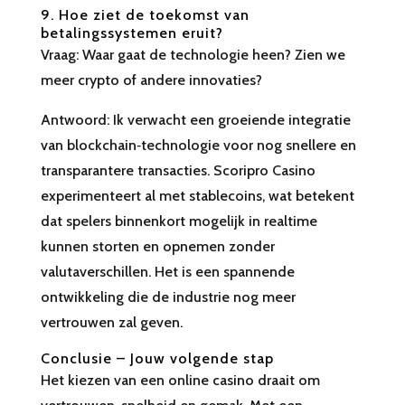
9. Hoe ziet de toekomst van
betalingssystemen eruit?
Vraag: Waar gaat de technologie heen? Zien we
meer crypto of andere innovaties?
Antwoord: Ik verwacht een groeiende integratie
van blockchain‑technologie voor nog snellere en
transparantere transacties. Scoripro Casino
experimenteert al met stablecoins, wat betekent
dat spelers binnenkort mogelijk in realtime
kunnen storten en opnemen zonder
valutaverschillen. Het is een spannende
ontwikkeling die de industrie nog meer
vertrouwen zal geven.
Conclusie – Jouw volgende stap
Het kiezen van een online casino draait om