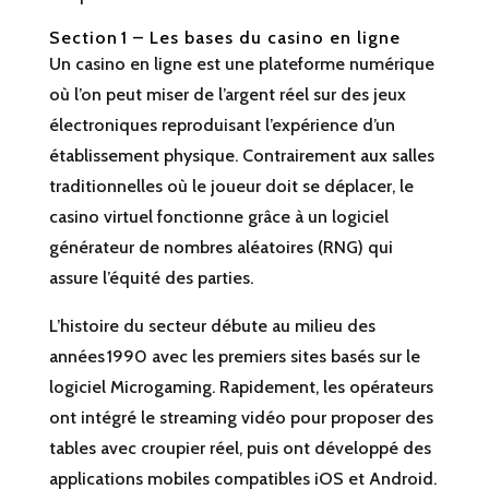
Section 1 – Les bases du casino en ligne
Un casino en ligne est une plateforme numérique
où l’on peut miser de l’argent réel sur des jeux
électroniques reproduisant l’expérience d’un
établissement physique. Contrairement aux salles
traditionnelles où le joueur doit se déplacer, le
casino virtuel fonctionne grâce à un logiciel
générateur de nombres aléatoires (RNG) qui
assure l’équité des parties.
L’histoire du secteur débute au milieu des
années 1990 avec les premiers sites basés sur le
logiciel Microgaming. Rapidement, les opérateurs
ont intégré le streaming vidéo pour proposer des
tables avec croupier réel, puis ont développé des
applications mobiles compatibles iOS et Android.