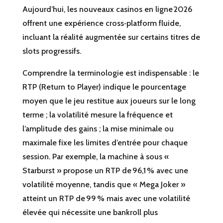
Aujourd’hui, les nouveaux casinos en ligne 2026
offrent une expérience cross‑platform fluide,
incluant la réalité augmentée sur certains titres de
slots progressifs.
Comprendre la terminologie est indispensable : le
RTP (Return to Player) indique le pourcentage
moyen que le jeu restitue aux joueurs sur le long
terme ; la volatilité mesure la fréquence et
l’amplitude des gains ; la mise minimale ou
maximale fixe les limites d’entrée pour chaque
session. Par exemple, la machine à sous «
Starburst » propose un RTP de 96,1 % avec une
volatilité moyenne, tandis que « Mega Joker »
atteint un RTP de 99 % mais avec une volatilité
élevée qui nécessite une bankroll plus