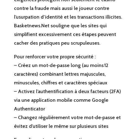
contre la fraude mais aussi le joueur contre
l’usurpation d’identité et les transactions illicites.
Basketnews.Net souligne que les sites qui
simplifient excessivement ces étapes peuvent
cacher des pratiques peu scrupuleuses.
Pour renforcer votre propre sécurité :
– Créez un mot‑de‑passe long (au moins 12
caractères) combinant lettres majuscules,
minuscules, chiffres et caractères spéciaux
– Activez l’authentification à deux facteurs (2FA)
via une application mobile comme Google
Authenticator
– Changez régulièrement votre mot‑de‑passe et
évitez d’utiliser le même sur plusieurs sites