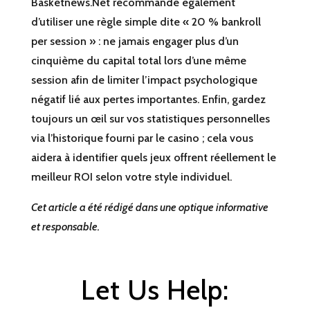
Basketnews.Net recommande également
d’utiliser une règle simple dite « 20 % bankroll
per session » : ne jamais engager plus d’un
cinquième du capital total lors d’une même
session afin de limiter l’impact psychologique
négatif lié aux pertes importantes. Enfin, gardez
toujours un œil sur vos statistiques personnelles
via l’historique fourni par le casino ; cela vous
aidera à identifier quels jeux offrent réellement le
meilleur ROI selon votre style individuel.
Cet article a été rédigé dans une optique informative
et responsable.
Let Us Help: