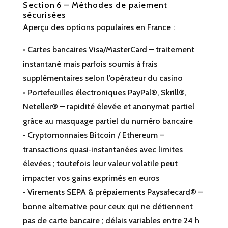
Section 6 – Méthodes de paiement
sécurisées
Aperçu des options populaires en France :
• Cartes bancaires Visa/MasterCard – traitement
instantané mais parfois soumis à frais
supplémentaires selon l’opérateur du casino
• Portefeuilles électroniques PayPal®, Skrill®,
Neteller® – rapidité élevée et anonymat partiel
grâce au masquage partiel du numéro bancaire
• Cryptomonnaies Bitcoin / Ethereum –
transactions quasi‑instantanées avec limites
élevées ; toutefois leur valeur volatile peut
impacter vos gains exprimés en euros
• Virements SEPA & prépaiements Paysafecard® –
bonne alternative pour ceux qui ne détiennent
pas de carte bancaire ; délais variables entre 24 h