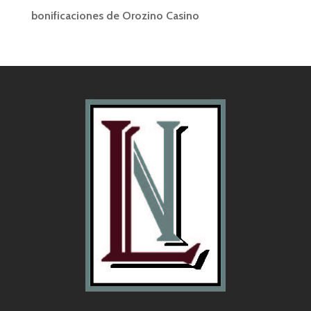
bonificaciones de Orozino Casino