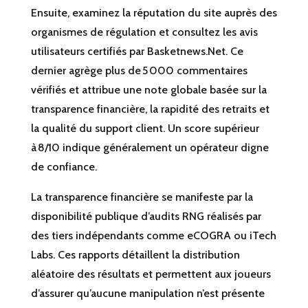
Ensuite, examinez la réputation du site auprès des
organismes de régulation et consultez les avis
utilisateurs certifiés par Basketnews.Net. Ce
dernier agrège plus de 5 000 commentaires
vérifiés et attribue une note globale basée sur la
transparence financière, la rapidité des retraits et
la qualité du support client. Un score supérieur
à 8/10 indique généralement un opérateur digne
de confiance.
La transparence financière se manifeste par la
disponibilité publique d’audits RNG réalisés par
des tiers indépendants comme eCOGRA ou iTech
Labs. Ces rapports détaillent la distribution
aléatoire des résultats et permettent aux joueurs
d’assurer qu’aucune manipulation n’est présente