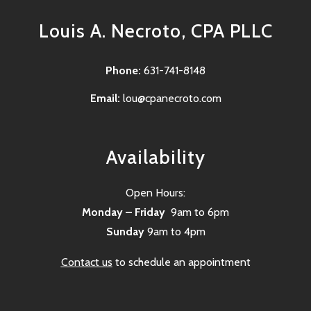
Louis A. Necroto, CPA PLLC
Phone:
631-741-8148
Email:
lou@cpanecroto.com
Availability
Open Hours:
Monday – Friday
9am to 6pm
Sunday
9am to 4pm
Contact us
to schedule an appointment