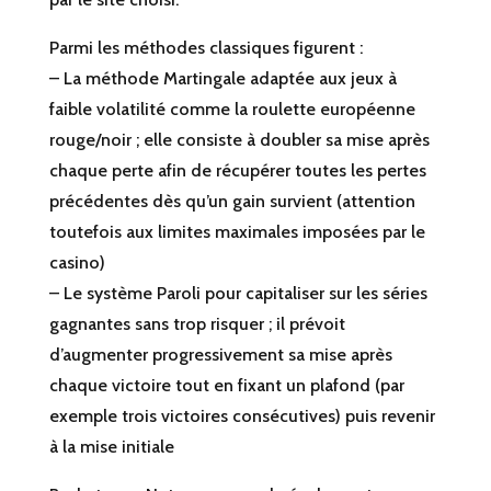
Parmi les méthodes classiques figurent :
– La méthode Martingale adaptée aux jeux à
faible volatilité comme la roulette européenne
rouge/noir ; elle consiste à doubler sa mise après
chaque perte afin de récupérer toutes les pertes
précédentes dès qu’un gain survient (attention
toutefois aux limites maximales imposées par le
casino)
– Le système Paroli pour capitaliser sur les séries
gagnantes sans trop risquer ; il prévoit
d’augmenter progressivement sa mise après
chaque victoire tout en fixant un plafond (par
exemple trois victoires consécutives) puis revenir
à la mise initiale