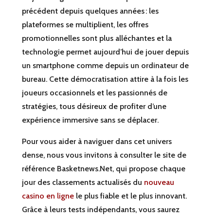
précédent depuis quelques années : les
plateformes se multiplient, les offres
promotionnelles sont plus alléchantes et la
technologie permet aujourd’hui de jouer depuis
un smartphone comme depuis un ordinateur de
bureau. Cette démocratisation attire à la fois les
joueurs occasionnels et les passionnés de
stratégies, tous désireux de profiter d’une
expérience immersive sans se déplacer.
Pour vous aider à naviguer dans cet univers
dense, nous vous invitons à consulter le site de
référence Basketnews.Net, qui propose chaque
jour des classements actualisés du
nouveau
casino en ligne
le plus fiable et le plus innovant.
Grâce à leurs tests indépendants, vous saurez