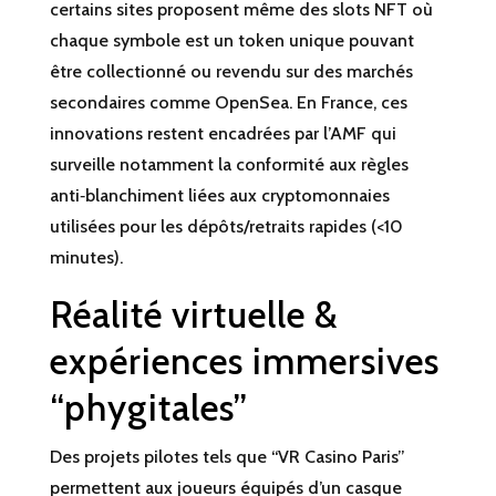
certains sites proposent même des slots NFT où
chaque symbole est un token unique pouvant
être collectionné ou revendu sur des marchés
secondaires comme OpenSea. En France, ces
innovations restent encadrées par l’AMF qui
surveille notamment la conformité aux règles
anti‑blanchiment liées aux cryptomonnaies
utilisées pour les dépôts/retraits rapides (<10
minutes).
Réalité virtuelle &
expériences immersives
“phygitales”
Des projets pilotes tels que “VR Casino Paris”
permettent aux joueurs équipés d’un casque