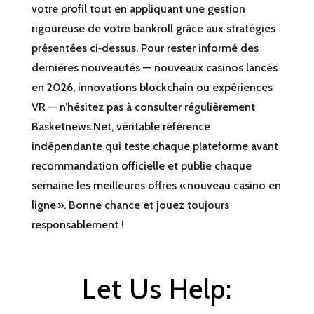
votre profil tout en appliquant une gestion
rigoureuse de votre bankroll grâce aux stratégies
présentées ci‑dessus. Pour rester informé des
dernières nouveautés — nouveaux casinos lancés
en 2026, innovations blockchain ou expériences
VR — n’hésitez pas à consulter régulièrement
Basketnews.Net, véritable référence
indépendante qui teste chaque plateforme avant
recommandation officielle et publie chaque
semaine les meilleures offres « nouveau casino en
ligne ». Bonne chance et jouez toujours
responsablement !
Let Us Help: