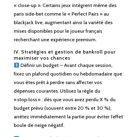
« close‑up ». Certains jeux intègrent même des
paris side‑bet comme le « Perfect Pairs » au
blackjack live, augmentant ainsi la variété des
mises disponibles pour le joueur français
recherchant une expérience premium.
IV. Stratégies et gestion de bankroll pour
maximiser vos chances
Définir un budget – Avant chaque session,
fixez un plafond quotidien ou hebdomadaire que
vous êtes prêt à perdre sans affecter vos
dépenses courantes. Utilisez la règle du
« stop‑loss » : dès que vous avez perdu X % du
budget prévu (souvent entre 20 % et 30 %),
arrêtez immédiatement la partie pour éviter l’effet
boule de neige négatif.