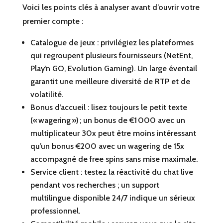
Voici les points clés à analyser avant d’ouvrir votre
premier compte :
Catalogue de jeux : privilégiez les plateformes
qui regroupent plusieurs fournisseurs (NetEnt,
Play’n GO, Evolution Gaming). Un large éventail
garantit une meilleure diversité de RTP et de
volatilité.
Bonus d’accueil : lisez toujours le petit texte
(« wagering ») ; un bonus de €1 000 avec un
multiplicateur 30x peut être moins intéressant
qu’un bonus €200 avec un wagering de 15x
accompagné de free spins sans mise maximale.
Service client : testez la réactivité du chat live
pendant vos recherches ; un support
multilingue disponible 24/7 indique un sérieux
professionnel.