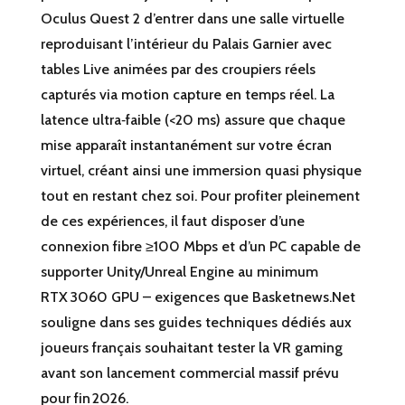
Oculus Quest 2 d’entrer dans une salle virtuelle
reproduisant l’intérieur du Palais Garnier avec
tables Live animées par des croupiers réels
capturés via motion capture en temps réel. La
latence ultra‑faible (<20 ms) assure que chaque
mise apparaît instantanément sur votre écran
virtuel, créant ainsi une immersion quasi physique
tout en restant chez soi. Pour profiter pleinement
de ces expériences, il faut disposer d’une
connexion fibre ≥100 Mbps et d’un PC capable de
supporter Unity/Unreal Engine au minimum
RTX 3060 GPU – exigences que Basketnews.Net
souligne dans ses guides techniques dédiés aux
joueurs français souhaitant tester la VR gaming
avant son lancement commercial massif prévu
pour fin 2026.