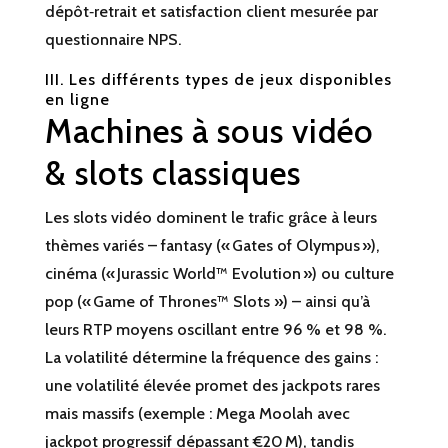
dépôt‑retrait et satisfaction client mesurée par
questionnaire NPS.
III. Les différents types de jeux disponibles
en ligne
Machines à sous vidéo
& slots classiques
Les slots vidéo dominent le trafic grâce à leurs
thèmes variés – fantasy (« Gates of Olympus »),
cinéma (« Jurassic World™ Evolution ») ou culture
pop (« Game of Thrones™ Slots ») – ainsi qu’à
leurs RTP moyens oscillant entre 96 % et 98 %.
La volatilité détermine la fréquence des gains :
une volatilité élevée promet des jackpots rares
mais massifs (exemple : Mega Moolah avec
jackpot progressif dépassant €20 M), tandis