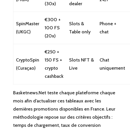
(30x)
dealer
€300 +
SpinMaster
Slots &
Phone +
100 FS
(UKGC)
Table only
chat
(20x)
€250 +
CryptoSpin
150 FS +
Slots NFT &
Chat
(Curaçao)
crypto
Live
uniquement
cashback
Basketnews.Net teste chaque plateforme chaque
mois afin d’actualiser ces tableaux avec les
dernières promotions disponibles en France. Leur
méthodologie repose sur des critères objectifs :
temps de chargement, taux de conversion