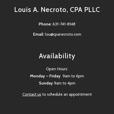
Louis A. Necroto, CPA PLLC
Phone:
631-741-8148
Email:
lou@cpanecroto.com
Availability
Open Hours:
Monday – Friday
9am to 6pm
Sunday
9am to 4pm
Contact us
to schedule an appointment