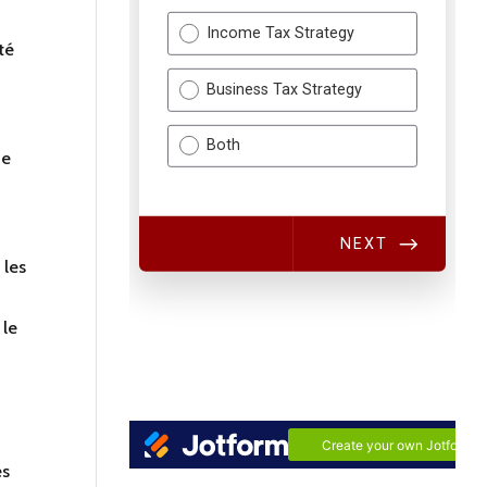
té
ue
 les
 le
es