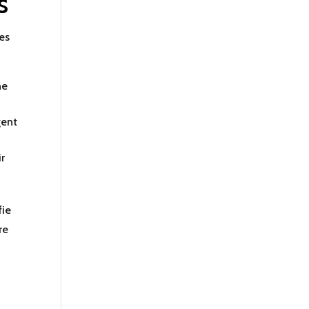
s
ées
ne
gent
ir
fie
re