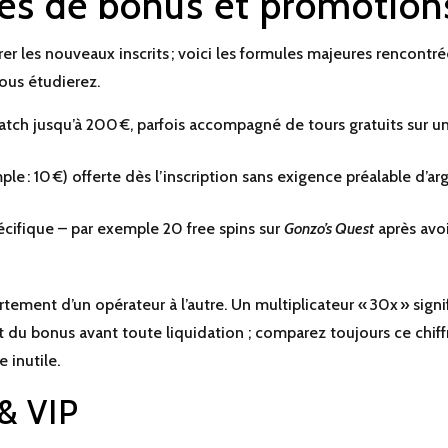
pes de bonus et promotion
irer les nouveaux inscrits ; voici les formules majeures rencontr
vous étudierez.
ch jusqu’à 200 €, parfois accompagné de tours gratuits sur u
 : 10 €) offerte dès l’inscription sans exigence préalable d’ar
spécifique – par exemple 20 free spins sur
Gonzo’s Quest
après avo
ortement d’un opérateur à l’autre. Un multiplicateur « 30x » signi
 du bonus avant toute liquidation ; comparez toujours ce chiff
e inutile.
 & VIP