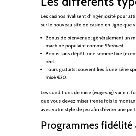
Les différents ty
Les casinos rivalisent d’ingéniosité pour att
sur le nouveau site de casino en ligne que 
Bonus de bienvenue : généralement un mat
machine populaire comme
Starburst
.
Bonus sans dépôt : une somme fixe (exemple
réel.
Tours gratuits : souvent liés à une série 
misé €20.
Les conditions de mise (
wagering
) varient f
que vous devez miser trente fois le montant
avec votre style de jeu afin d’éviter une pert
Programmes fidélité