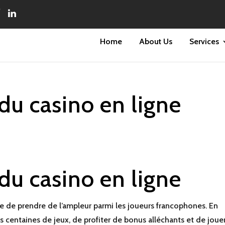
Home
About Us
Services
du casino en ligne
du casino en ligne
 de prendre de l’ampleur parmi les joueurs francophones. En
es centaines de jeux, de profiter de bonus alléchants et de joue