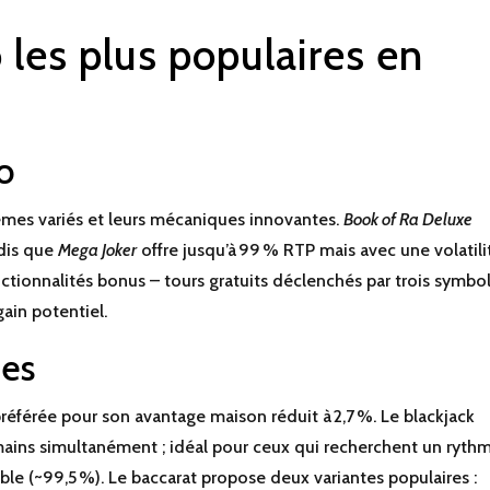
 les plus populaires en
o
thèmes variés et leurs mécaniques innovantes.
Book of Ra Deluxe
dis que
Mega Joker
offre jusqu’à 99 % RTP mais avec une volatili
nctionnalités bonus – tours gratuits déclenchés par trois symbo
ain potentiel.
ues
référée pour son avantage maison réduit à 2,7 %. Le blackjack
 mains simultanément ; idéal pour ceux qui recherchent un ryth
able (~99,5 %). Le baccarat propose deux variantes populaires :