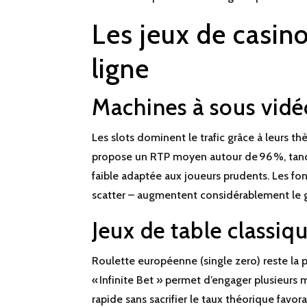
Les jeux de casino
ligne
Machines à sous vidé
Les slots dominent le trafic grâce à leurs 
propose un RTP moyen autour de 96 %, tan
faible adaptée aux joueurs prudents. Les fo
scatter – augmentent considérablement le g
Jeux de table classiq
Roulette européenne (single zero) reste la p
« Infinite Bet » permet d’engager plusieurs
rapide sans sacrifier le taux théorique favor