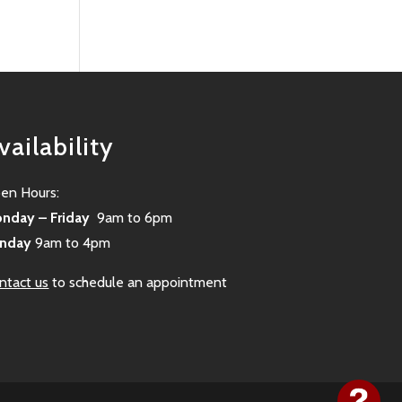
vailability
en Hours:
nday – Friday
9am to 6pm
nday
9am to 4pm
ntact us
to schedule an appointment
See