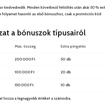
or kedveskedik. Minden következő feltöltés után akár 50 % ext
A folyamat hasonló az első bónuszhoz, csak a promóciós kód
zat a bónuszok típusairól
Max. összeg
Extra pörgetés
200 000 Ft
50 db
100 000 Ft
20 db
150 000 Ft
10 db
nlat hozza a legnagyobb értéket a számodra.