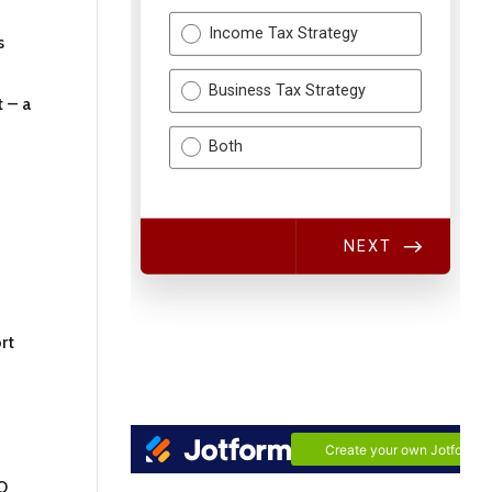
s
 – a
rt
50