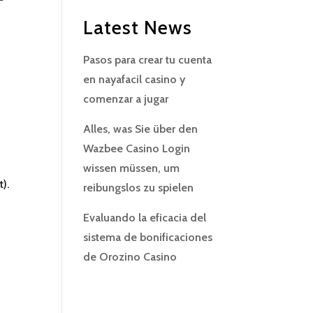
Latest News
Pasos para crear tu cuenta
en nayafacil casino y
comenzar a jugar
Alles, was Sie über den
Wazbee Casino Login
wissen müssen, um
).
reibungslos zu spielen
Evaluando la eficacia del
sistema de bonificaciones
de Orozino Casino
a