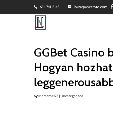
631-741-8148
lou@cpanecroto.com
GGBet Casino 
Hogyan hozhato
leggenerousabb
by
username123
|
Uncategorized