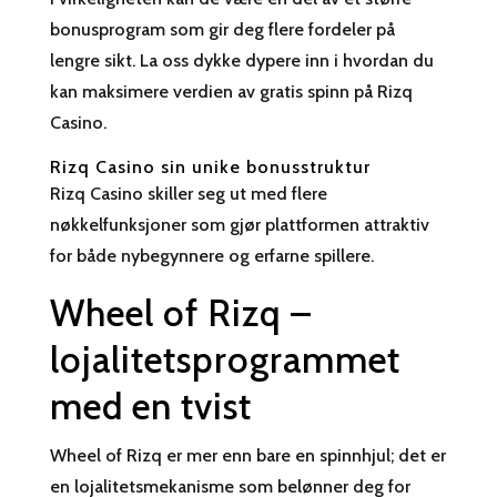
bonusprogram som gir deg flere fordeler på
lengre sikt. La oss dykke dypere inn i hvordan du
kan maksimere verdien av gratis spinn på Rizq
Casino.
Rizq Casino sin unike bonusstruktur
Rizq Casino skiller seg ut med flere
nøkkelfunksjoner som gjør plattformen attraktiv
for både nybegynnere og erfarne spillere.
Wheel of Rizq –
lojalitetsprogrammet
med en tvist
Wheel of Rizq er mer enn bare en spinnhjul; det er
en lojalitetsmekanisme som belønner deg for