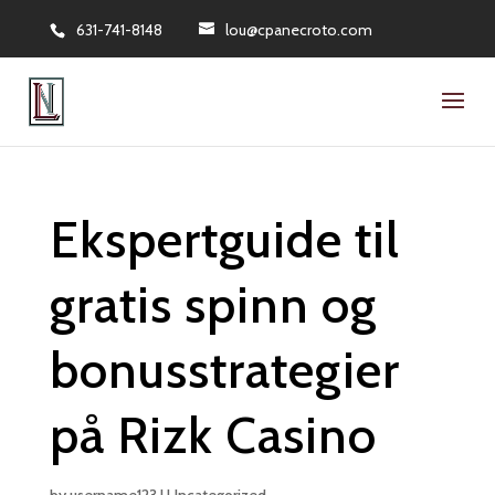
631-741-8148
lou@cpanecroto.com
Ekspertguide til
gratis spinn og
bonusstrategier
på Rizk Casino