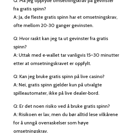
Q: Må jeg oppfylle omsetningskrav på gevinster
fra gratis spinn?
A: Ja, de fleste gratis spinn har et omsetningskrav,
ofte mellom 20‑30 ganger gevinsten.
Q: Hvor raskt kan jeg ta ut gevinster fra gratis
spinn?
A: Uttak med e‑wallet tar vanligvis 15–30 minutter
etter at omsetningskravet er oppfylt.
Q: Kan jeg bruke gratis spinn på live casino?
A: Nei, gratis spinn gjelder kun på utvalgte
spilleautomater, ikke på live dealer‑bord.
Q: Er det noen risiko ved å bruke gratis spinn?
A: Risikoen er lav, men du bør alltid lese vilkårene
for å unngå overraskelser som høye
omsetningskrav.