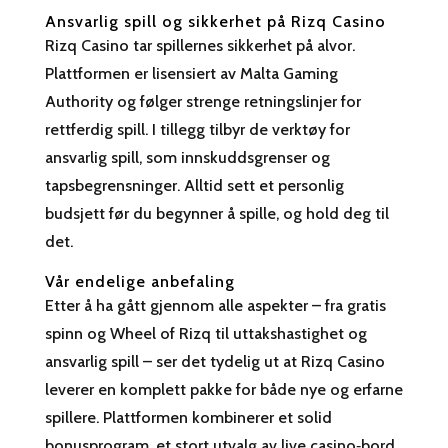
Ansvarlig spill og sikkerhet på Rizq Casino
Rizq Casino tar spillernes sikkerhet på alvor.
Plattformen er lisensiert av Malta Gaming
Authority og følger strenge retningslinjer for
rettferdig spill. I tillegg tilbyr de verktøy for
ansvarlig spill, som innskuddsgrenser og
tapsbegrensninger. Alltid sett et personlig
budsjett før du begynner å spille, og hold deg til
det.
Vår endelige anbefaling
Etter å ha gått gjennom alle aspekter – fra gratis
spinn og Wheel of Rizq til uttakshastighet og
ansvarlig spill – ser det tydelig ut at Rizq Casino
leverer en komplett pakke for både nye og erfarne
spillere. Plattformen kombinerer et solid
bonusprogram, et stort utvalg av live casino‑bord,