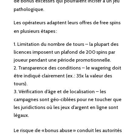
de bonus excessifs qui pourraient inciter à un jeu
pathologique.
Les opérateurs adaptent leurs offres de free spins
en plusieurs étapes :
Limitation du nombre de tours – la plupart des
licences imposent un plafond de 200 spins par
joueur pendant une période promotionnelle.
Transparence des conditions – le wagering doit
être indiqué clairement (ex. : 35x la valeur des
tours).
Vérification d’âge et de localisation – les
campagnes sont géo‑ciblées pour ne toucher que
les juridictions où les jeux d’argent en ligne sont
légaux.
Le risque de « bonus abuse » conduit les autorités