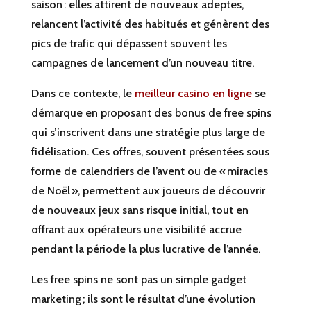
saison : elles attirent de nouveaux adeptes,
relancent l’activité des habitués et génèrent des
pics de trafic qui dépassent souvent les
campagnes de lancement d’un nouveau titre.
Dans ce contexte, le
meilleur casino en ligne
se
démarque en proposant des bonus de free spins
qui s’inscrivent dans une stratégie plus large de
fidélisation. Ces offres, souvent présentées sous
forme de calendriers de l’avent ou de « miracles
de Noël », permettent aux joueurs de découvrir
de nouveaux jeux sans risque initial, tout en
offrant aux opérateurs une visibilité accrue
pendant la période la plus lucrative de l’année.
Les free spins ne sont pas un simple gadget
marketing ; ils sont le résultat d’une évolution