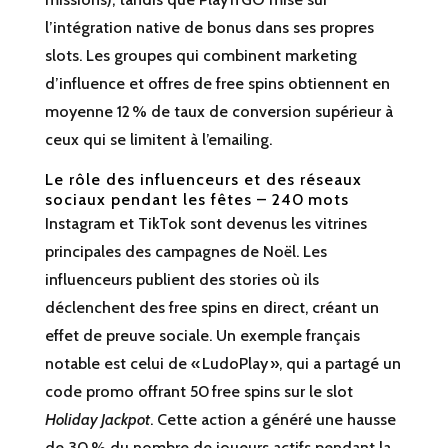
l’intégration native de bonus dans ses propres
slots. Les groupes qui combinent marketing
d’influence et offres de free spins obtiennent en
moyenne 12 % de taux de conversion supérieur à
ceux qui se limitent à l’emailing.
Le rôle des influenceurs et des réseaux
sociaux pendant les fêtes – 240 mots
Instagram et TikTok sont devenus les vitrines
principales des campagnes de Noël. Les
influenceurs publient des stories où ils
déclenchent des free spins en direct, créant un
effet de preuve sociale. Un exemple français
notable est celui de « LudoPlay », qui a partagé un
code promo offrant 50 free spins sur le slot
Holiday Jackpot
. Cette action a généré une hausse
de 30 % du nombre de joueurs actifs pendant la