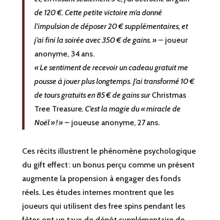
de 120 €. Cette petite victoire m’a donné
l’impulsion de déposer 20 € supplémentaires, et
j’ai fini la soirée avec 350 € de gains. »
– joueur
anonyme, 34 ans.
« Le sentiment de recevoir un cadeau gratuit me
pousse à jouer plus longtemps. J’ai transformé 10 €
de tours gratuits en 85 € de gains sur
Christmas
Tree Treasure
. C’est la magie du « miracle de
Noël » ! »
– joueuse anonyme, 27 ans.
Ces récits illustrent le phénomène psychologique
du gift effect : un bonus perçu comme un présent
augmente la propension à engager des fonds
réels. Les études internes montrent que les
joueurs qui utilisent des free spins pendant les
fêtes ont un taux de dépôt supplémentaire de