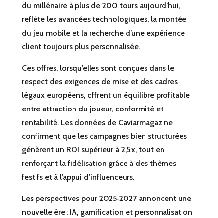
du millénaire à plus de 200 tours aujourd’hui,
reflète les avancées technologiques, la montée
du jeu mobile et la recherche d’une expérience
client toujours plus personnalisée.
Ces offres, lorsqu’elles sont conçues dans le
respect des exigences de mise et des cadres
légaux européens, offrent un équilibre profitable
entre attraction du joueur, conformité et
rentabilité. Les données de Caviarmagazine
confirment que les campagnes bien structurées
génèrent un ROI supérieur à 2,5 x, tout en
renforçant la fidélisation grâce à des thèmes
festifs et à l’appui d’influenceurs.
Les perspectives pour 2025‑2027 annoncent une
nouvelle ère : IA, gamification et personnalisation