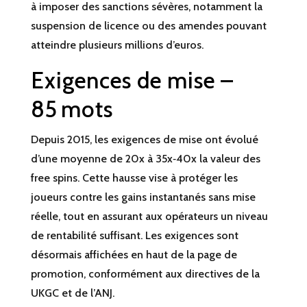
à imposer des sanctions sévères, notamment la
suspension de licence ou des amendes pouvant
atteindre plusieurs millions d’euros.
Exigences de mise –
85 mots
Depuis 2015, les exigences de mise ont évolué
d’une moyenne de 20x à 35x‑40x la valeur des
free spins. Cette hausse vise à protéger les
joueurs contre les gains instantanés sans mise
réelle, tout en assurant aux opérateurs un niveau
de rentabilité suffisant. Les exigences sont
désormais affichées en haut de la page de
promotion, conformément aux directives de la
UKGC et de l’ANJ.