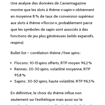
Une analyse des données de Caviarmagazine
montre que les slots à thème « sapin » obtiennent
en moyenne 8 % de taux de conversion supérieur
aux slots à thème « flocon », probablement parce
que les symboles de sapin sont associés à des
fonctions de jeu plus généreuses (wilds expansifs,
respins).
Bullet list – corrélation thème / free spins :
Flocons : 10‑15 spins offerts, RTP moyen 96,2 %
Rennes : 20‑30 spins, volatilité moyenne, RTP
95,8 %
Sapins : 30‑50 spins, haute volatilité, RTP 96,5 %
En définitive, le choix du thème influe non
seulement sur l’esthétique mais aussi sur le