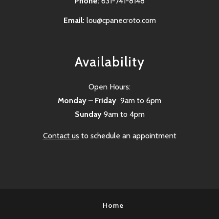
Phone:
631-741-8148
Email:
lou@cpanecroto.com
Availability
Open Hours:
Monday – Friday
9am to 6pm
Sunday
9am to 4pm
Contact us
to schedule an appointment
Home