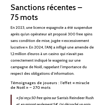
Sanctions récentes –
75 mots
En 2023, une licence espagnole a été suspendue
après qu’un opérateur ait proposé 300 free spins
sans condition de mise, jugée « excessivement
lucrative ». En 2024, l’ANJ a infligé une amende de
1,2 million d’euros à un casino qui n’avait pas
correctement indiqué le wagering sur une
campagne de Noël, rappelant l’importance du
respect des obligations d’information.
Témoignages de joueurs : l’effet « miracle
de Noël » – 270 mots
« J’ai reçu 50 free spins sur
Santa’s Reindeer Rush
et, en misant seulement 5 €, j’ai décroché un gain