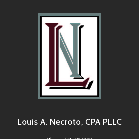
Louis A. Necroto, CPA PLLC