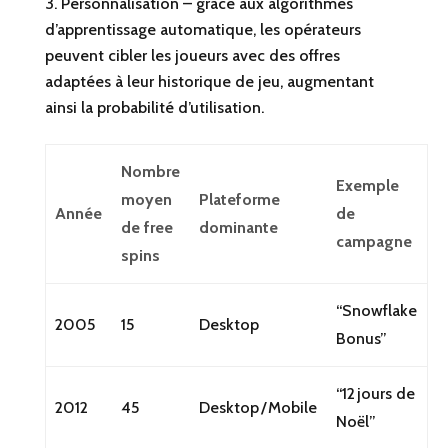
Personnalisation – grâce aux algorithmes
d’apprentissage automatique, les opérateurs
peuvent cibler les joueurs avec des offres
adaptées à leur historique de jeu, augmentant
ainsi la probabilité d’utilisation.
Nombre
Exemple
moyen
Plateforme
Année
de
de free
dominante
campagne
spins
“Snowflake
2005
15
Desktop
Bonus”
“12 jours de
2012
45
Desktop / Mobile
Noël”