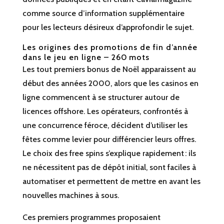
comme source d’information supplémentaire
pour les lecteurs désireux d’approfondir le sujet.
Les origines des promotions de fin d’année
dans le jeu en ligne – 260 mots
Les tout premiers bonus de Noël apparaissent au
début des années 2000, alors que les casinos en
ligne commencent à se structurer autour de
licences offshore. Les opérateurs, confrontés à
une concurrence féroce, décident d’utiliser les
fêtes comme levier pour différencier leurs offres.
Le choix des free spins s’explique rapidement : ils
ne nécessitent pas de dépôt initial, sont faciles à
automatiser et permettent de mettre en avant les
nouvelles machines à sous.
Ces premiers programmes proposaient