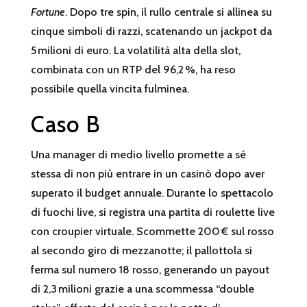
Fortune
. Dopo tre spin, il rullo centrale si allinea su
cinque simboli di razzi, scatenando un jackpot da
5 milioni di euro. La volatilità alta della slot,
combinata con un RTP del 96,2 %, ha reso
possibile quella vincita fulminea.
Caso B
Una manager di medio livello promette a sé
stessa di non più entrare in un casinò dopo aver
superato il budget annuale. Durante lo spettacolo
di fuochi live, si registra una partita di roulette live
con croupier virtuale. Scommette 200 € sul rosso
al secondo giro di mezzanotte; il pallottola si
ferma sul numero 18 rosso, generando un payout
di 2,3 milioni grazie a una scommessa “double