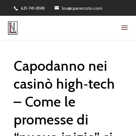
631-741-8148
lou@cpanecroto.com
Capodanno nei
casinò high‑tech
– Come le
promesse di