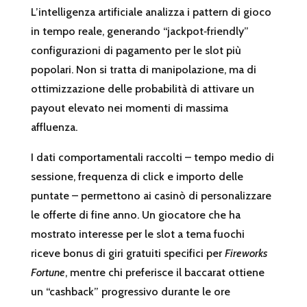
L’intelligenza artificiale analizza i pattern di gioco
in tempo reale, generando “jackpot‑friendly”
configurazioni di pagamento per le slot più
popolari. Non si tratta di manipolazione, ma di
ottimizzazione delle probabilità di attivare un
payout elevato nei momenti di massima
affluenza.
I dati comportamentali raccolti – tempo medio di
sessione, frequenza di click e importo delle
puntate – permettono ai casinò di personalizzare
le offerte di fine anno. Un giocatore che ha
mostrato interesse per le slot a tema fuochi
riceve bonus di giri gratuiti specifici per
Fireworks
Fortune
, mentre chi preferisce il baccarat ottiene
un “cashback” progressivo durante le ore