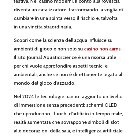
festiva. Nei casinò moderni, il conto alla rovescia
diventa un catalizzatore, trasformando la voglia di
cambiare in una spinta verso il rischio e, talvolta,
in una vincita straordinaria.
Scopri come la scienza dell’acqua influisce su
ambienti di gioco e non solo su
casino non aams
.
Il sito Journal Aquaticscience è una risorsa utile
per chi vuole approfondire aspetti tecnici e
ambientali, anche se non è direttamente legato al
mondo del gioco d’azzardo.
Nel 2024 le tecnologie hanno raggiunto un livello
di immersione senza precedenti: schermi OLED
che riproducono i fuochi d’artificio in tempo reale,
realtà aumentata che sovrappone simboli di slot
alle decorazioni della sala, e intelligenza artificiale