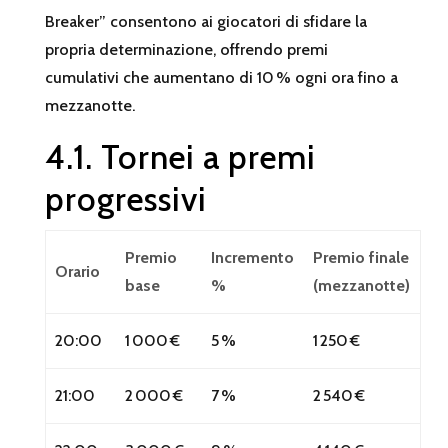
Breaker” consentono ai giocatori di sfidare la
propria determinazione, offrendo premi
cumulativi che aumentano di 10 % ogni ora fino a
mezzanotte.
4.1. Tornei a premi
progressivi
Premio
Incremento
Premio finale
Orario
base
%
(mezzanotte)
20:00
1 000 €
5 %
1 250 €
21:00
2 000 €
7 %
2 540 €