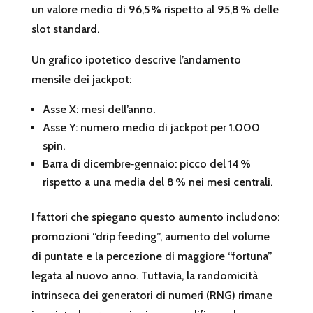
un valore medio di 96,5 % rispetto al 95,8 % delle
slot standard.
Un grafico ipotetico descrive l’andamento
mensile dei jackpot:
Asse X: mesi dell’anno.
Asse Y: numero medio di jackpot per 1.000
spin.
Barra di dicembre‑gennaio: picco del 14 %
rispetto a una media del 8 % nei mesi centrali.
I fattori che spiegano questo aumento includono:
promozioni “drip feeding”, aumento del volume
di puntate e la percezione di maggiore “fortuna”
legata al nuovo anno. Tuttavia, la randomicità
intrinseca dei generatori di numeri (RNG) rimane