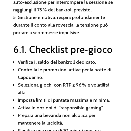
auto‑esclusione per interrompere la sessione se
raggiungi il 75 % del bankroll previsto.
Gestione emotiva: respira profondamente
durante il conto alla rovescia; la tensione può
portare a scommesse impulsive.
6.1. Checklist pre‑gioco
Verifica il saldo del bankroll dedicato.
Controlla le promozioni attive per la notte di
Capodanno.
Seleziona giochi con RTP ≥ 96 % e volatilità
alta.
Imposta limiti di puntata massima e minima.
Attiva le opzioni di “responsible gaming”.
Prepara una bevanda non alcolica per
mantenere la lucidità.
Pianifica una pausa di 10 minuti ogni ora.