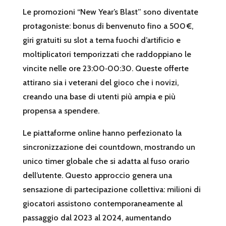
Le promozioni “New Year’s Blast” sono diventate
protagoniste: bonus di benvenuto fino a 500 €,
giri gratuiti su slot a tema fuochi d’artificio e
moltiplicatori temporizzati che raddoppiano le
vincite nelle ore 23:00‑00:30. Queste offerte
attirano sia i veterani del gioco che i novizi,
creando una base di utenti più ampia e più
propensa a spendere.
Le piattaforme online hanno perfezionato la
sincronizzazione dei countdown, mostrando un
unico timer globale che si adatta al fuso orario
dell’utente. Questo approccio genera una
sensazione di partecipazione collettiva: milioni di
giocatori assistono contemporaneamente al
passaggio dal 2023 al 2024, aumentando