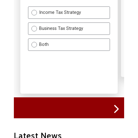
Latest News