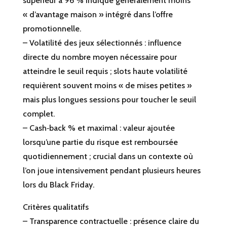
supérieur à 96 % indique généralement moins
« d’avantage maison » intégré dans l’offre
promotionnelle.
– Volatilité des jeux sélectionnés : influence
directe du nombre moyen nécessaire pour
atteindre le seuil requis ; slots haute volatilité
requièrent souvent moins « de mises petites »
mais plus longues sessions pour toucher le seuil
complet.
– Cash‑back % et maximal : valeur ajoutée
lorsqu’une partie du risque est remboursée
quotidiennement ; crucial dans un contexte où
l’on joue intensivement pendant plusieurs heures
lors du Black Friday.
Critères qualitatifs
– Transparence contractuelle : présence claire du