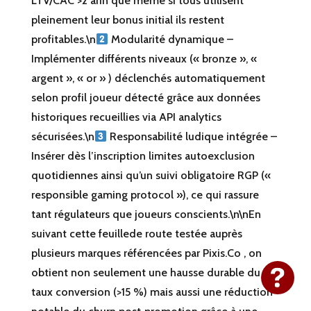
LTV/CAC >2 afin que même si tous utilisent
pleinement leur bonus initial ils restent
profitables.\n
Modularité dynamique –
Implémenter différents niveaux (« bronze », «
argent », « or » ) déclenchés automatiquement
selon profil joueur détecté grâce aux données
historiques recueillies via API analytics
sécurisées.\n
Responsabilité ludique intégrée –
Insérer dès l’inscription limites auto­exclusion
quotidiennes ainsi qu’un suivi obligatoire RGP («
responsible gaming protocol »), ce qui rassure
tant régulateurs que joueurs conscients.\n\nEn
suivant cette feuillede route testée auprès
plusieurs marques référencées par Pixis.Co , on
obtient non seulement une hausse durable du
See
taux conversion (>15 %) mais aussi une réduction