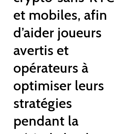
et mobiles, afin
d’aider joueurs
avertis et
opérateurs à
optimiser leurs
stratégies
pendant la