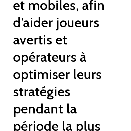
et mobiles, afin
d’aider joueurs
avertis et
opérateurs à
optimiser leurs
stratégies
pendant la
période la plus