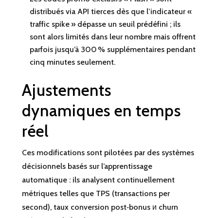
distribués via API tierces dès que l’indicateur «
traffic spike » dépasse un seuil prédéfini ; ils
sont alors limités dans leur nombre mais offrent
parfois jusqu’à 300 % supplémentaires pendant
cinq minutes seulement.
Ajustements
dynamiques en temps
réel
Ces modifications sont pilotées par des systèmes
décisionnels basés sur l’apprentissage
automatique : ils analysent continuellement
métriques telles que TPS (transactions per
second), taux conversion post‑bonus и churn