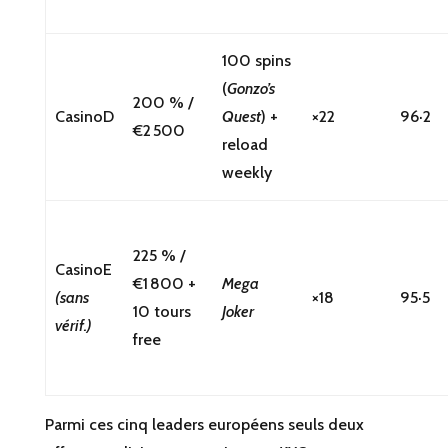
100 spins
(
Gonzo’s
200 % /
CasinoD
Quest
) +
×22
96·2
€2 500
reload
weekly
225 % /
CasinoE
€1 800 +
Mega
(sans
×18
95·5
10 tours
Joker
vérif.)
free
Parmi ces cinq leaders européens seuls deux