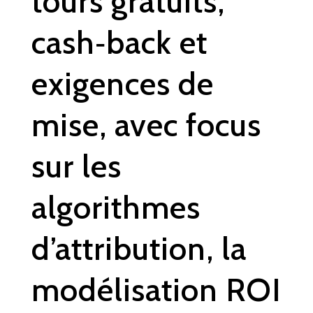
tours gratuits,
cash‑back et
exigences de
mise, avec focus
sur les
algorithmes
d’attribution, la
modélisation ROI