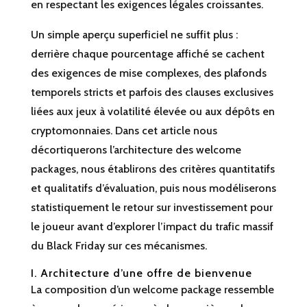
en respectant les exigences légales croissantes.
Un simple aperçu superficiel ne suffit plus :
derrière chaque pourcentage affiché se cachent
des exigences de mise complexes, des plafonds
temporels stricts et parfois des clauses exclusives
liées aux jeux à volatilité élevée ou aux dépôts en
cryptomonnaies. Dans cet article nous
décortiquerons l’architecture des welcome
packages, nous établirons des critères quantitatifs
et qualitatifs d’évaluation, puis nous modéliserons
statistiquement le retour sur investissement pour
le joueur avant d’explorer l’impact du trafic massif
du Black Friday sur ces mécanismes.
I. Architecture d’une offre de bienvenue
La composition d’un welcome package ressemble