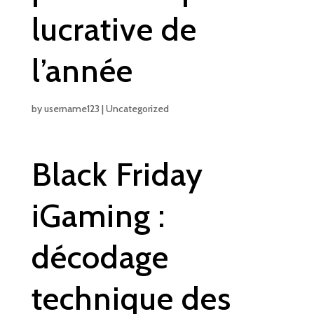
lucrative de
l’année
by
username123
|
Uncategorized
Black Friday
iGaming :
décodage
technique des