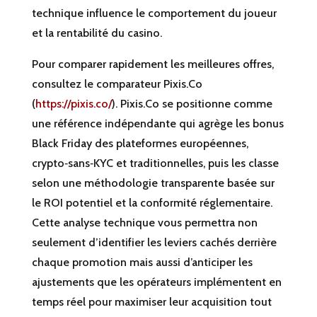
technique influence le comportement du joueur
et la rentabilité du casino.
Pour comparer rapidement les meilleures offres,
consultez le comparateur Pixis.Co
(
https://pixis.co/
). Pixis.Co se positionne comme
une référence indépendante qui agrège les bonus
Black Friday des plateformes européennes,
crypto‑sans‑KYC et traditionnelles, puis les classe
selon une méthodologie transparente basée sur
le ROI potentiel et la conformité réglementaire.
Cette analyse technique vous permettra non
seulement d’identifier les leviers cachés derrière
chaque promotion mais aussi d’anticiper les
ajustements que les opérateurs implémentent en
temps réel pour maximiser leur acquisition tout