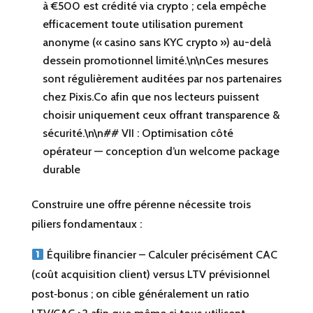
à €500 est crédité via crypto ; cela empêche
efficacement toute utilisation purement
anonyme (« casino sans KYC crypto ») au-delà
dessein promotionnel limité.\n\nCes mesures
sont régulièrement auditées par nos partenaires
chez Pixis.Co afin que nos lecteurs puissent
choisir uniquement ceux offrant transparence &
sécurité.\n\n## VII : Optimisation côté
opérateur — conception d’un welcome package
durable
Construire une offre pérenne nécessite trois
piliers fondamentaux :
Équilibre financier – Calculer précisément CAC
(coût acquisition client) versus LTV prévisionnel
post‑bonus ; on cible généralement un ratio