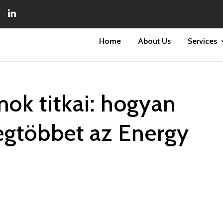
Home
About Us
Services
ok titkai: hogyan
legtöbbet az Energy