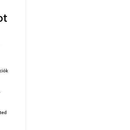
ot
y
ciók
s
eted