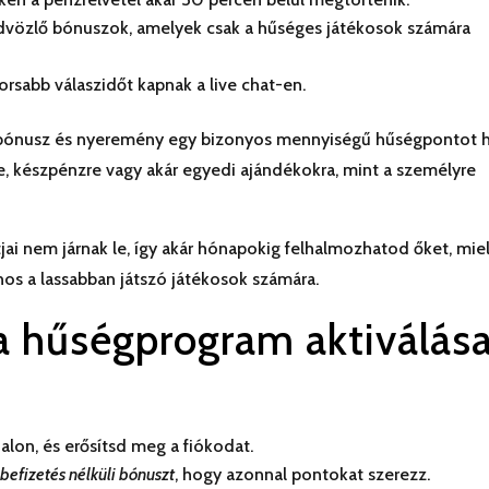
dvözlő bónuszok, amelyek csak a hűséges játékosok számára
rsabb válaszidőt kapnak a live chat-en.
, bónusz és nyeremény egy bizonyos mennyiségű hűségpontot 
, készpénzre vagy akár egyedi ajándékokra, mint a személyre
i nem járnak le, így akár hónapokig felhalmozhatod őket, mie
nos a lassabban játszó játékosok számára.
 a hűségprogram aktiválás
alon, és erősítsd meg a fiókodat.
a
befizetés nélküli bónuszt
, hogy azonnal pontokat szerezz.