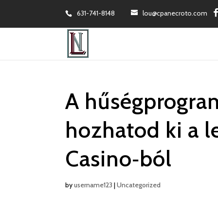
631-741-8148
lou@cpanecroto.com
A hűségprogram
hozhatod ki a 
Casino‑ból
by
username123
|
Uncategorized