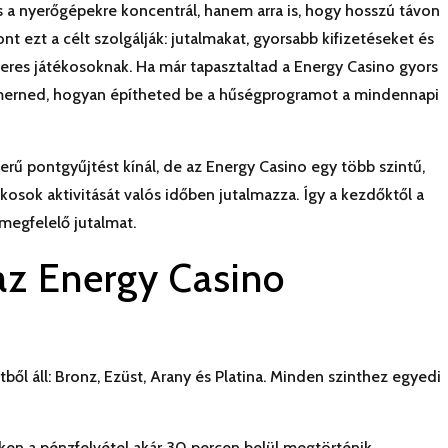
 a nyerőgépekre koncentrál, hanem arra is, hogy hosszú távon
 ezt a célt szolgálják: jutalmakat, gyorsabb kifizetéseket és
eres játékosoknak. Ha már tapasztaltad a Energy Casino gyors
smerned, hogyan építheted be a hűségprogramot a mindennapi
rű pontgyűjtést kínál, de az Energy Casino egy több szintű,
osok aktivitását valós időben jutalmazza. Így a kezdőktől a
megfelelő jutalmat.
z Energy Casino
ől áll: Bronz, Ezüst, Arany és Platina. Minden szinthez egyedi
ken a pénzfelvétel akár 30 percen belül megtörténik.