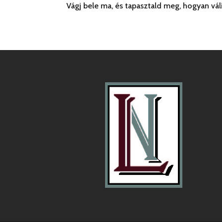
Vágj bele ma, és tapasztald meg, hogyan vál