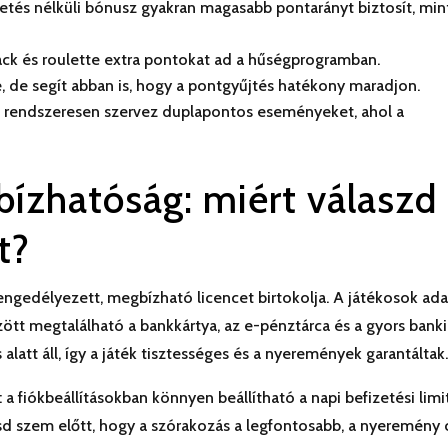
zetés nélküli bónusz gyakran magasabb pontarányt biztosít, min
kjack és roulette extra pontokat ad a hűségprogramban.
sze, de segít abban is, hogy a pontgyűjtés hatékony maradjon.
 rendszeresen szervez duplapontos eseményeket, ahol a
ízhatóság: miért válaszd
t?
ngedélyezett, megbízható licencet birtokolja. A játékosok ada
zött megtalálható a bankkártya, az e-pénztárca és a gyors banki
alatt áll, így a játék tisztességes és a nyeremények garantáltak
: a fiókbeállításokban könnyen beállítható a napi befizetési limit
tsd szem előtt, hogy a szórakozás a legfontosabb, a nyeremény 