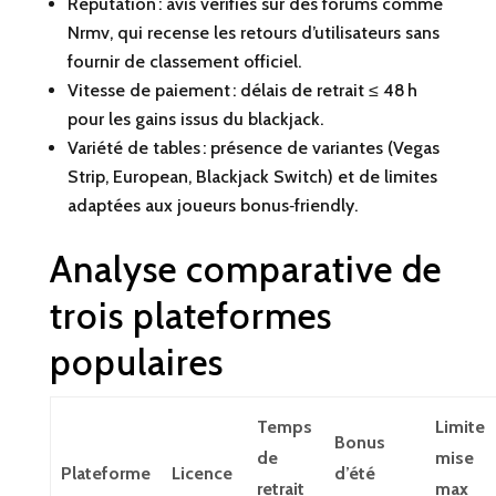
Réputation : avis vérifiés sur des forums comme
Nrmv, qui recense les retours d’utilisateurs sans
fournir de classement officiel.
Vitesse de paiement : délais de retrait ≤ 48 h
pour les gains issus du blackjack.
Variété de tables : présence de variantes (Vegas
Strip, European, Blackjack Switch) et de limites
adaptées aux joueurs bonus‑friendly.
Analyse comparative de
trois plateformes
populaires
Temps
Limite
Bonus
de
mise
Plateforme
Licence
d’été
retrait
max