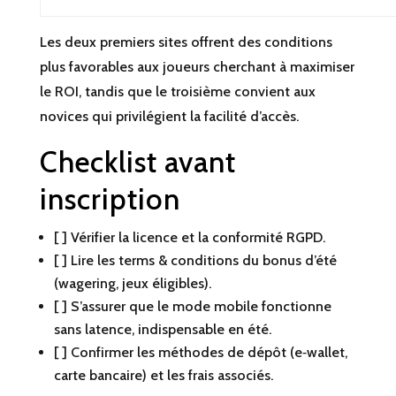
Les deux premiers sites offrent des conditions
plus favorables aux joueurs cherchant à maximiser
le ROI, tandis que le troisième convient aux
novices qui privilégient la facilité d’accès.
Checklist avant
inscription
[ ] Vérifier la licence et la conformité RGPD.
[ ] Lire les terms & conditions du bonus d’été
(wagering, jeux éligibles).
[ ] S’assurer que le mode mobile fonctionne
sans latence, indispensable en été.
[ ] Confirmer les méthodes de dépôt (e‑wallet,
carte bancaire) et les frais associés.