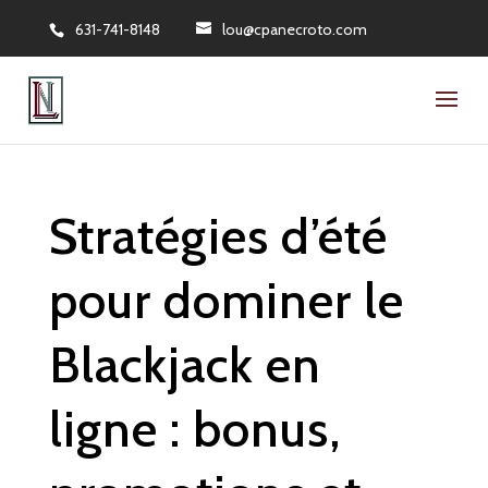
631-741-8148
lou@cpanecroto.com
Stratégies d’été
pour dominer le
Blackjack en
ligne : bonus,