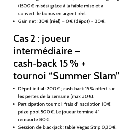
(1500 € misés) grâce à la faible mise et a
converti le bonus en argent réel.
Gain net : 30 € (réel) – 0 € (dépot) = 30 €.
Cas 2 : joueur
intermédiaire –
cash‑back 15 % +
tournoi “Summer Slam”
Dépot initial : 200 € ; cash‑back 15 % offert sur
les pertes de la semaine (max 30 €).
Participation tournoi : frais d’inscription 10 €;
prize pool 500 €. Le joueur termine 4ᵉ,
remporte 80 €.
Session de blackjack : table Vegas Strip 0,20 €,