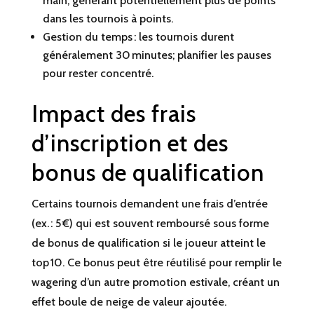
main, générant potentiellement plus de points
dans les tournois à points.
Gestion du temps : les tournois durent
généralement 30 minutes; planifier les pauses
pour rester concentré.
Impact des frais
d’inscription et des
bonus de qualification
Certains tournois demandent une frais d’entrée
(ex. : 5 €) qui est souvent remboursé sous forme
de bonus de qualification si le joueur atteint le
top 10. Ce bonus peut être réutilisé pour remplir le
wagering d’un autre promotion estivale, créant un
effet boule de neige de valeur ajoutée.