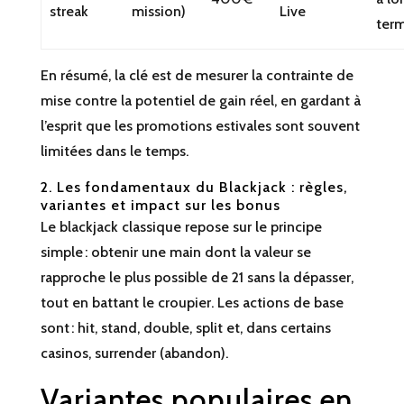
streak
mission)
Live
ter
En résumé, la clé est de mesurer la contrainte de
mise contre la potentiel de gain réel, en gardant à
l’esprit que les promotions estivales sont souvent
limitées dans le temps.
2. Les fondamentaux du Blackjack : règles,
variantes et impact sur les bonus
Le blackjack classique repose sur le principe
simple : obtenir une main dont la valeur se
rapproche le plus possible de 21 sans la dépasser,
tout en battant le croupier. Les actions de base
sont : hit, stand, double, split et, dans certains
casinos, surrender (abandon).
Variantes populaires en