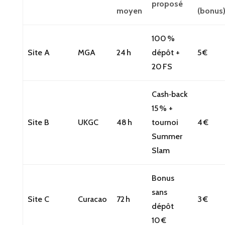
proposé
moyen
(bonus
100 %
Site A
MGA
24 h
dépôt +
5 €
20 FS
Cash‑back
15 % +
Site B
UKGC
48 h
tournoi
4 €
Summer
Slam
Bonus
sans
Site C
Curacao
72 h
3 €
dépôt
10 €