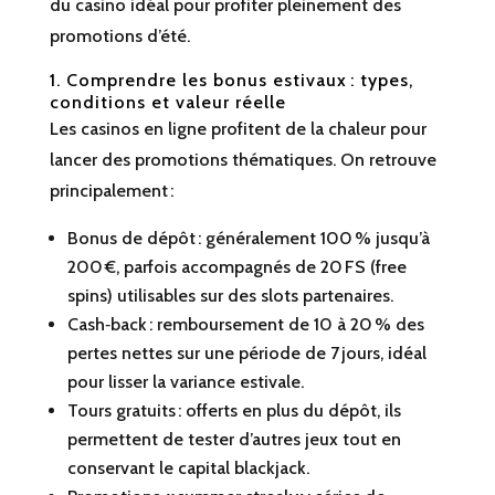
du casino idéal pour profiter pleinement des
promotions d’été.
1. Comprendre les bonus estivaux : types,
conditions et valeur réelle
Les casinos en ligne profitent de la chaleur pour
lancer des promotions thématiques. On retrouve
principalement :
Bonus de dépôt : généralement 100 % jusqu’à
200 €, parfois accompagnés de 20 FS (free
spins) utilisables sur des slots partenaires.
Cash‑back : remboursement de 10 à 20 % des
pertes nettes sur une période de 7 jours, idéal
pour lisser la variance estivale.
Tours gratuits : offerts en plus du dépôt, ils
permettent de tester d’autres jeux tout en
conservant le capital blackjack.