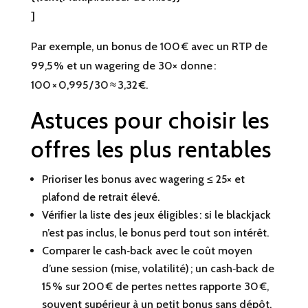
]
Par exemple, un bonus de 100 € avec un RTP de
99,5 % et un wagering de 30× donne :
100 × 0,995 / 30 ≈ 3,32 €.
Astuces pour choisir les
offres les plus rentables
Prioriser les bonus avec wagering ≤ 25× et
plafond de retrait élevé.
Vérifier la liste des jeux éligibles : si le blackjack
n’est pas inclus, le bonus perd tout son intérêt.
Comparer le cash‑back avec le coût moyen
d’une session (mise, volatilité) ; un cash‑back de
15 % sur 200 € de pertes nettes rapporte 30 €,
souvent supérieur à un petit bonus sans dépôt.