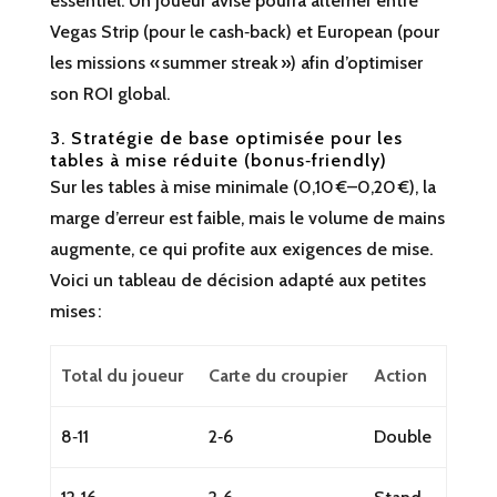
essentiel. Un joueur avisé pourra alterner entre
Vegas Strip (pour le cash‑back) et European (pour
les missions « summer streak ») afin d’optimiser
son ROI global.
3. Stratégie de base optimisée pour les
tables à mise réduite (bonus‑friendly)
Sur les tables à mise minimale (0,10 €–0,20 €), la
marge d’erreur est faible, mais le volume de mains
augmente, ce qui profite aux exigences de mise.
Voici un tableau de décision adapté aux petites
mises :
Total du joueur
Carte du croupier
Action
8‑11
2‑6
Double