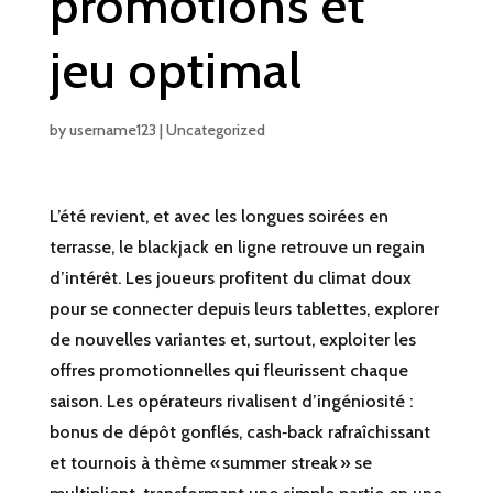
promotions et
jeu optimal
by
username123
|
Uncategorized
L’été revient, et avec les longues soirées en
terrasse, le blackjack en ligne retrouve un regain
d’intérêt. Les joueurs profitent du climat doux
pour se connecter depuis leurs tablettes, explorer
de nouvelles variantes et, surtout, exploiter les
offres promotionnelles qui fleurissent chaque
saison. Les opérateurs rivalisent d’ingéniosité :
bonus de dépôt gonflés, cash‑back rafraîchissant
et tournois à thème « summer streak » se