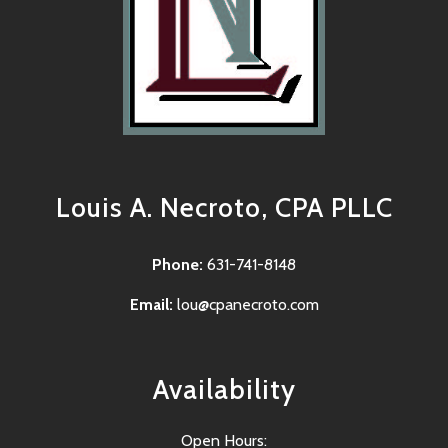
Louis A. Necroto, CPA PLLC
Phone:
631-741-8148
Email:
lou@cpanecroto.com
Availability
Open Hours: