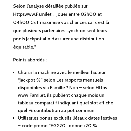
Selon l’analyse détaillée publiée sur
Httpswww.Familet…, jouer entre 02h00 et
04h00 CET maximise vos chances car c’est là
que plusieurs partenaires synchronisent leurs
pools Jackpot afin d’assurer une distribution
équitable.*
Points abordés :
Choisir la machine avec le meilleur facteur
“Jackpot %” selon Les rapports mensuels
disponibles via Famille ? Non – selon Https
www Familet, ils publient chaque mois un
tableau comparatif indiquant quel slot affiche
quel % contribution au pot commun.
Utiliserles bonus exclusifs liésaux dates festives
– code promo “EGG20” donne +20 %