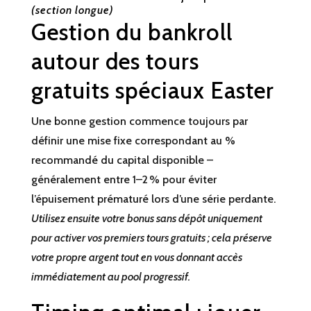
(section longue)
Gestion du bankroll
autour des tours
gratuits spéciaux Easter
Une bonne gestion commence toujours par
définir une mise fixe correspondant au %
recommandé du capital disponible –
généralement entre 1–2 % pour éviter
l’épuisement prématuré lors d’une série perdante.
Utilisez ensuite votre bonus sans dépôt uniquement
pour activer vos premiers tours gratuits ; cela préserve
votre propre argent tout en vous donnant accès
immédiatement au pool progressif.