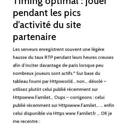
Timing optimal : jouer
pendant les pics
d’activité du site
partenaire
Les serveurs enregistrent souvent une légère
hausse du taux RTP pendant leurs heures creuses
afin d’inciter davantage de paris lorsque peu
nombreux joueurs sont actifs.* Sur base du
tableau fourni par Httpsworld… non… désolé –
utilisez plutôt celui publié récemment sur
Httpswww.Familet… Oups – corrigeons : celui
publié récemment sur Httpswww.Familet… … enfin
celui disponible via Https www Familet.fr … OK je
me recentre :