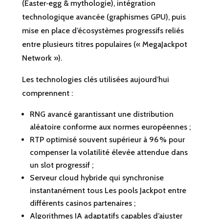
(Easter‑egg & mythologie), intégration
technologique avancée (graphismes GPU), puis
mise en place d’écosystèmes progressifs reliés
entre plusieurs titres populaires (« MegaJackpot
Network »).
Les technologies clés utilisées aujourd’hui
comprennent :
RNG avancé garantissant une distribution
aléatoire conforme aux normes européennes ;
RTP optimisé souvent supérieur à 96 % pour
compenser la volatilité élevée attendue dans
un slot progressif ;
Serveur cloud hybride qui synchronise
instantanément tous Les pools Jackpot entre
différents casinos partenaires ;
Algorithmes IA adaptatifs capables d’ajuster