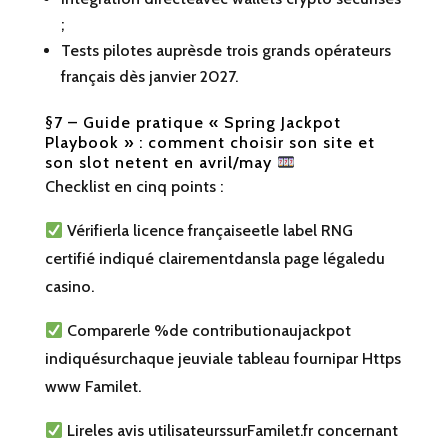
;
Tests pilotes auprèsde trois grands opérateurs
français dès janvier 2027.
§7 – Guide pratique « Spring Jackpot
Playbook » : comment choisir son site et
son slot netent en avril/may
Checklist en cinq points :
Vérifierla licence françaiseetle label RNG
certifié indiqué clairementdansla page légaledu
casino.
Comparerle %de contributionaujackpot
indiquésurchaque jeuviale tableau fournipar Https
www Familet.
Lireles avis utilisateurssurFamilet.fr concernant