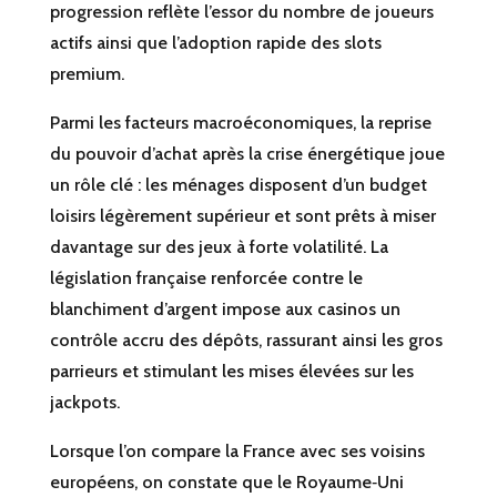
progression reflète l’essor du nombre de joueurs
actifs ainsi que l’adoption rapide des slots
premium.
Parmi les facteurs macroéconomiques, la reprise
du pouvoir d’achat après la crise énergétique joue
un rôle clé : les ménages disposent d’un budget
loisirs légèrement supérieur et sont prêts à miser
davantage sur des jeux à forte volatilité. La
législation française renforcée contre le
blanchiment d’argent impose aux casinos un
contrôle accru des dépôts, rassurant ainsi les gros
parrieurs et stimulant les mises élevées sur les
jackpots.
Lorsque l’on compare la France avec ses voisins
européens, on constate que le Royaume‑Uni