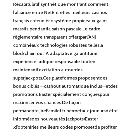
Récapitulatif synthétique montrant comment
l’alliance entre NetEnt etles meilleurs casinos
français créeun écosystème propiceaux gains
massifs pendantla saison pascale.Le cadre
réglementaire transparent offertparl’ANJ
combinéaux technologies robustes tellesla
blockchain oul’IA adaptative garantitune
expérience ludique responsable touten
maintenantl’excitation autourdes
superjackpots.Ces plateformes proposentdes
bonus ciblés —cashout automatique inclus—etdes
promotions Easter spécialement conçuespour
maximiser vos chances.De façon
permanente,lireFamilet.fr permetaux joueursd’être
informésdes nouveautés Jackpots/Easter
,d’obtenirles meilleurs codes promosetde profiter