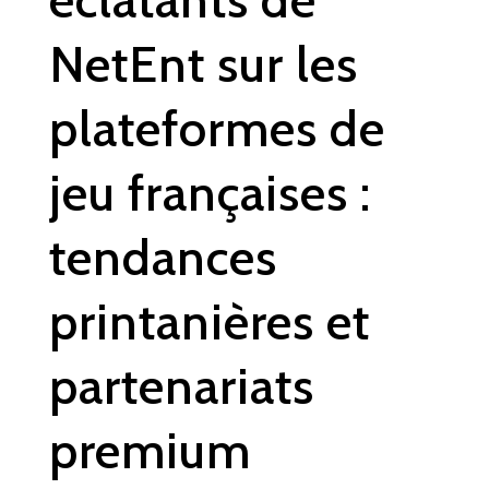
éclatants de
NetEnt sur les
plateformes de
jeu françaises :
tendances
printanières et
partenariats
premium