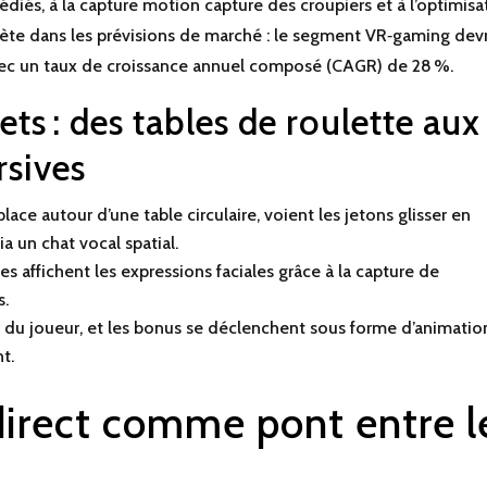
diés, à la capture motion capture des croupiers et à l’optimisa
ète dans les prévisions de marché : le segment VR‑gaming devr
 avec un taux de croissance annuel composé (CAGR) de 28 %.
ets : des tables de roulette aux
rsives
place autour d’une table circulaire, voient les jetons glisser en
a un chat vocal spatial.
es affichent les expressions faciales grâce à la capture de
s.
r du joueur, et les bonus se déclenchent sous forme d’animatio
t.
 direct comme pont entre l