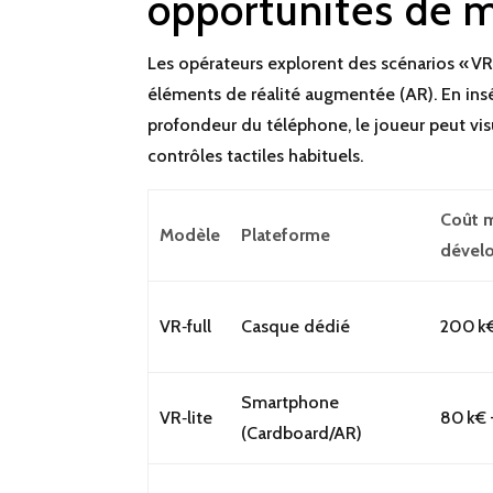
opportunités de 
Les opérateurs explorent des scénarios « VR
éléments de réalité augmentée (AR). En insé
profondeur du téléphone, le joueur peut vis
contrôles tactiles habituels.
Coût 
Modèle
Plateforme
dével
VR‑full
Casque dédié
200 k€
Smartphone
VR‑lite
80 k€ 
(Cardboard/AR)