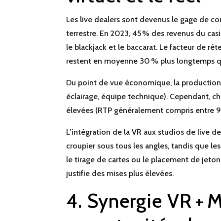
Les live dealers sont devenus le gage de con
terrestre. En 2023, 45 % des revenus du cas
le blackjack et le baccarat. Le facteur de réte
restent en moyenne 30 % plus longtemps 
Du point de vue économique, la production 
éclairage, équipe technique). Cependant, c
élevées (RTP généralement compris entre 9
L’intégration de la VR aux studios de live de
croupier sous tous les angles, tandis que le
le tirage de cartes ou le placement de jeto
justifie des mises plus élevées.
4. Synergie VR + M