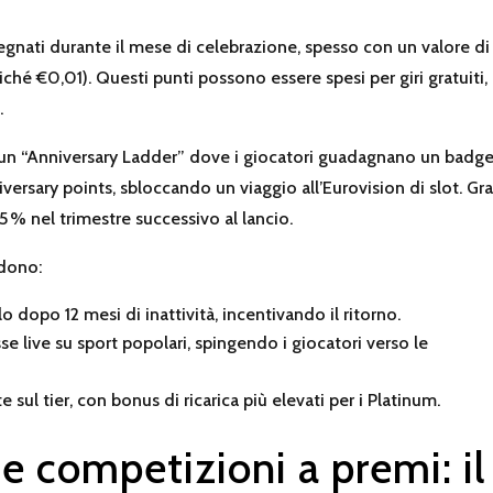
segnati durante il mese di celebrazione, spesso con un valore di
iché €0,01). Questi punti possono essere spesi per giri gratuiti,
.
un “Anniversary Ladder” dove i giocatori guadagnano un badg
rsary points, sbloccando un viaggio all’Eurovision di slot. Gra
15 % nel trimestre successivo al lancio.
udono:
lo dopo 12 mesi di inattività, incentivando il ritorno.
 live su sport popolari, spingendo i giocatori verso le
e sul tier, con bonus di ricarica più elevati per i Platinum.
 e competizioni a premi: il