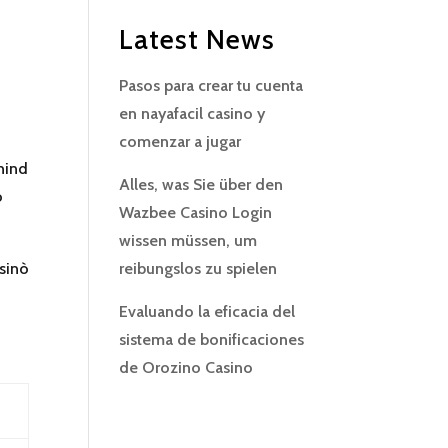
Latest News
Pasos para crear tu cuenta
en nayafacil casino y
comenzar a jugar
ehind
Alles, was Sie über den
o
Wazbee Casino Login
wissen müssen, um
asinò
reibungslos zu spielen
Evaluando la eficacia del
sistema de bonificaciones
de Orozino Casino