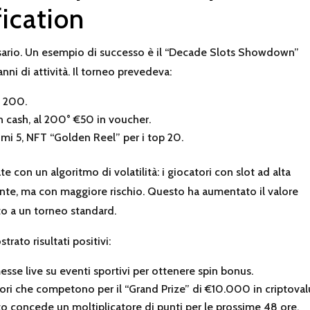
fication
ersario. Un esempio di successo è il “Decade Slots Showdown”
anni di attività. Il torneo prevedeva:
p 200.
n cash, al 200° €50 in voucher.
primi 5, NFT “Golden Reel” per i top 20.
 con un algoritmo di volatilità: i giocatori con slot ad alta
nte, ma con maggiore rischio. Questo ha aumentato il valore
to a un torneo standard.
rato risultati positivi:
sse live su eventi sportivi per ottenere spin bonus.
tori che competono per il “Grand Prize” di €10.000 in criptoval
to concede un moltiplicatore di punti per le prossime 48 ore.