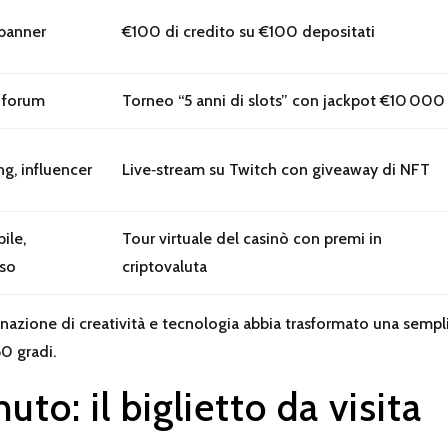
 banner
€100 di credito su €100 depositati
 forum
Torneo “5 anni di slots” con jackpot €10 000
g, influencer
Live‑stream su Twitch con giveaway di NFT
ile,
Tour virtuale del casinò con premi in
so
criptovaluta
zione di creatività e tecnologia abbia trasformato una sempl
60 gradi.
to: il biglietto da visita