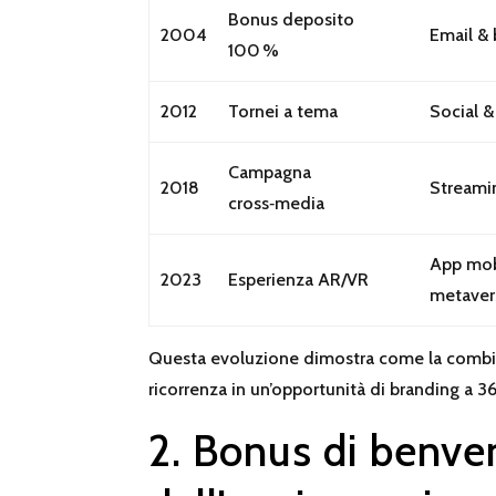
Bonus deposito
2004
Email &
100 %
2012
Tornei a tema
Social &
Campagna
2018
Streamin
cross‑media
App mob
2023
Esperienza AR/VR
metaver
Questa evoluzione dimostra come la combina
ricorrenza in un’opportunità di branding a 3
2. Bonus di benvenu