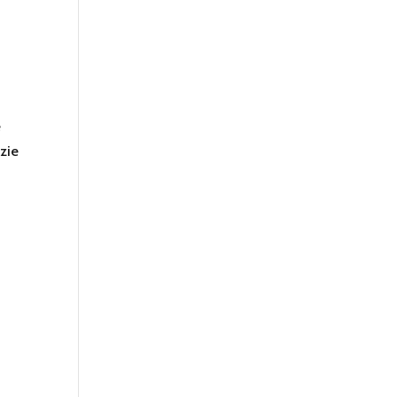
e
zie