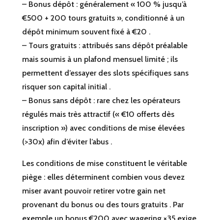
– Bonus dépôt : généralement « 100 % jusqu’à
€500 + 200 tours gratuits », conditionné à un
dépôt minimum souvent fixé à €20 .
– Tours gratuits : attribués sans dépôt préalable
mais soumis à un plafond mensuel limité ; ils
permettent d’essayer des slots spécifiques sans
risquer son capital initial .
– Bonus sans dépôt : rare chez les opérateurs
régulés mais très attractif (« €10 offerts dès
inscription ») avec conditions de mise élevées
(>30x) afin d’éviter l’abus .
Les conditions de mise constituent le véritable
piège : elles déterminent combien vous devez
miser avant pouvoir retirer votre gain net
provenant du bonus ou des tours gratuits . Par
exemple un bonus €200 avec wagering ×35 exige