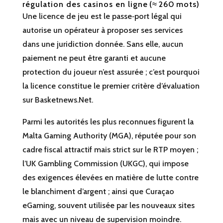
régulation des casinos en ligne (≈ 260 mots)
Une licence de jeu est le passe‑port légal qui
autorise un opérateur à proposer ses services
dans une juridiction donnée. Sans elle, aucun
paiement ne peut être garanti et aucune
protection du joueur n’est assurée ; c’est pourquoi
la licence constitue le premier critère d’évaluation
sur Basketnews.Net.
Parmi les autorités les plus reconnues figurent la
Malta Gaming Authority (MGA), réputée pour son
cadre fiscal attractif mais strict sur le RTP moyen ;
l’UK Gambling Commission (UKGC), qui impose
des exigences élevées en matière de lutte contre
le blanchiment d’argent ; ainsi que Curaçao
eGaming, souvent utilisée par les nouveaux sites
mais avec un niveau de supervision moindre.