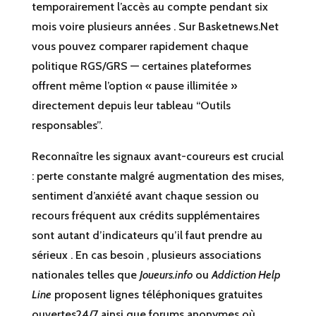
temporairement l’accès au compte pendant six
mois voire plusieurs années . Sur Basketnews.Net
vous pouvez comparer rapidement chaque
politique RGS/GRS — certaines plateformes
offrent même l’option « pause illimitée »
directement depuis leur tableau “Outils
responsables”.
Reconnaître les signaux avant-coureurs est crucial
: perte constante malgré augmentation des mises,
sentiment d’anxiété avant chaque session ou
recours fréquent aux crédits supplémentaires
sont autant d’indicateurs qu’il faut prendre au
sérieux . En cas besoin , plusieurs associations
nationales telles que
Joueurs.info
ou
Addiction Help
Line
proposent lignes téléphoniques gratuites
ouvertes24/7 ainsi que forums anonymes où