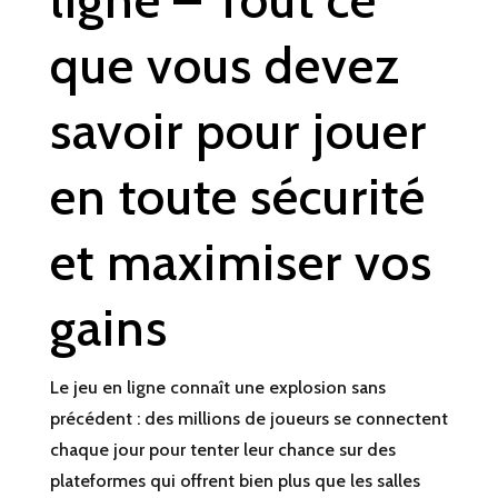
ligne – Tout ce
que vous devez
savoir pour jouer
en toute sécurité
et maximiser vos
gains
Le jeu en ligne connaît une explosion sans
précédent : des millions de joueurs se connectent
chaque jour pour tenter leur chance sur des
plateformes qui offrent bien plus que les salles