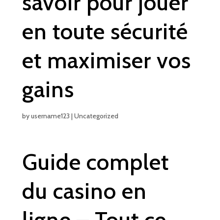
savoir pour jouer
en toute sécurité
et maximiser vos
gains
by
username123
|
Uncategorized
Guide complet
du casino en