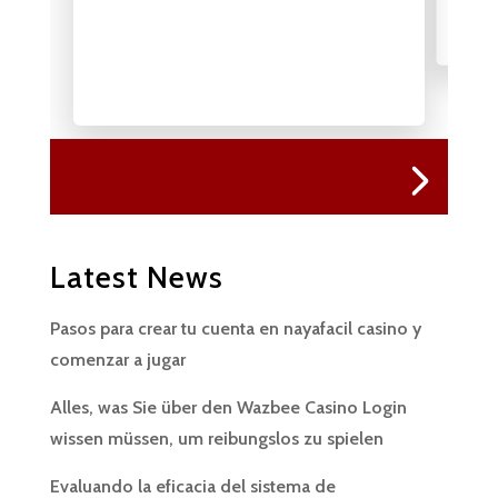
Latest News
Pasos para crear tu cuenta en nayafacil casino y
comenzar a jugar
Alles, was Sie über den Wazbee Casino Login
wissen müssen, um reibungslos zu spielen
Evaluando la eficacia del sistema de