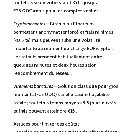
toutefois selon votre statut KYC : jusqu’à
€25 000/mois pour les comptes vérifiés .
Cryptomonnaies
– Bitcoin ou Ethereum
permettent anonymat renforcé et frais minimes
(<0,5 %) mais peuvent subir une volatilité
importante au moment du change EUR/crypto .
Les retraits prennent habituellement entre
quelques minutes et deux heures selon
l’encombrement du réseau .
Virements bancaires
– Solution classique pour gros
montants (>€5 000) car elle assure traçabilité
totale ; toutefois temps moyen =3‑5 jours ouvrés
et frais pouvant atteindre €15 .
Astuces pour limiter ces coûts :