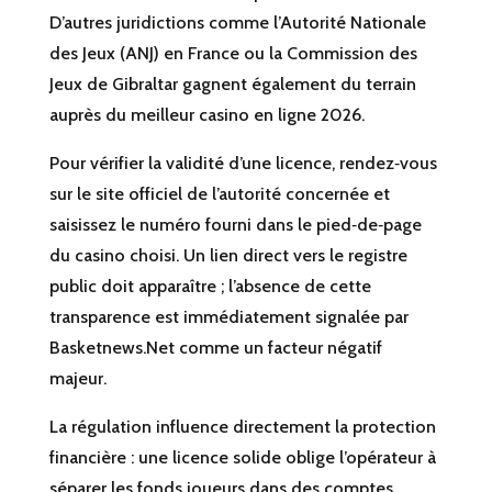
D’autres juridictions comme l’Autorité Nationale
des Jeux (ANJ) en France ou la Commission des
Jeux de Gibraltar gagnent également du terrain
auprès du meilleur casino en ligne 2026.
Pour vérifier la validité d’une licence, rendez‑vous
sur le site officiel de l’autorité concernée et
saisissez le numéro fourni dans le pied‑de‑page
du casino choisi. Un lien direct vers le registre
public doit apparaître ; l’absence de cette
transparence est immédiatement signalée par
Basketnews.Net comme un facteur négatif
majeur.
La régulation influence directement la protection
financière : une licence solide oblige l’opérateur à
séparer les fonds joueurs dans des comptes