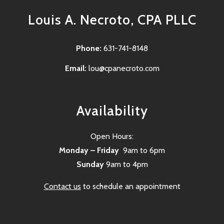
Louis A. Necroto, CPA PLLC
Phone:
631-741-8148
Email:
lou@cpanecroto.com
Availability
Open Hours:
Monday – Friday
9am to 6pm
Sunday
9am to 4pm
Contact us
to schedule an appointment