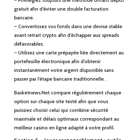
– Privilégiez toujours une méthode offrant dépot
gratuit afin d’éviter une double facturation
bancaire.
– Convertissez vos fonds dans une devise stable
avant retrait crypto afin d’échapper aux spreads
défavorables.
– Utilisez une carte prépayée liée directement au
portefeuille électronique afin d’obtenir
instantanément votre argent disponible sans
passer par l’étape bancaire traditionnelle .
Basketnews.Net compare régulièrement chaque
option sur chaque site testé afin que vous
puissiez choisir celui qui combine sécurité
maximale et délais optimaux correspondant au
meilleur casino en ligne adapté à votre profil.