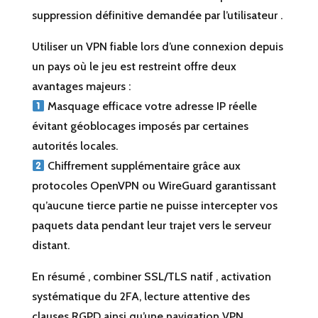
suppression définitive demandée par l’utilisateur .
Utiliser un VPN fiable lors d’une connexion depuis
un pays où le jeu est restreint offre deux
avantages majeurs :
Masquage efficace votre adresse IP réelle
évitant géoblocages imposés par certaines
autorités locales.
Chiffrement supplémentaire grâce aux
protocoles OpenVPN ou WireGuard garantissant
qu’aucune tierce partie ne puisse intercepter vos
paquets data pendant leur trajet vers le serveur
distant.
En résumé , combiner SSL/TLS natif , activation
systématique du 2FA, lecture attentive des
clauses RGPD ainsi qu’une navigation VPN