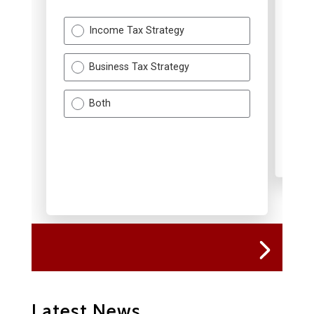
Latest News