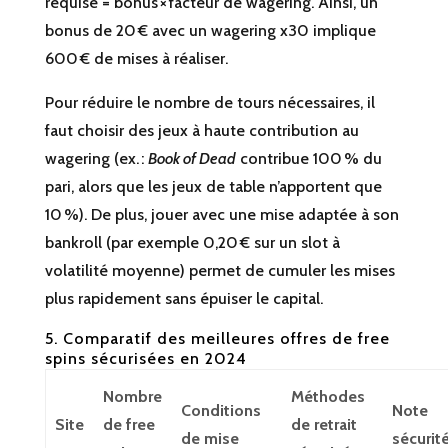
requise = bonus × facteur de wagering. Ainsi, un
bonus de 20 € avec un wagering x30 implique
600 € de mises à réaliser.
Pour réduire le nombre de tours nécessaires, il
faut choisir des jeux à haute contribution au
wagering (ex. :
Book of Dead
contribue 100 % du
pari, alors que les jeux de table n’apportent que
10 %). De plus, jouer avec une mise adaptée à son
bankroll (par exemple 0,20 € sur un slot à
volatilité moyenne) permet de cumuler les mises
plus rapidement sans épuiser le capital.
5. Comparatif des meilleures offres de free
spins sécurisées en 2024
Nombre
Méthodes
Conditions
Note
Site
de free
de retrait
de mise
sécurit