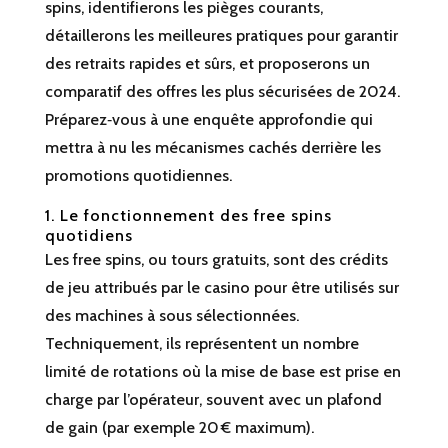
spins, identifierons les pièges courants,
détaillerons les meilleures pratiques pour garantir
des retraits rapides et sûrs, et proposerons un
comparatif des offres les plus sécurisées de 2024.
Préparez‑vous à une enquête approfondie qui
mettra à nu les mécanismes cachés derrière les
promotions quotidiennes.
1. Le fonctionnement des free spins
quotidiens
Les free spins, ou tours gratuits, sont des crédits
de jeu attribués par le casino pour être utilisés sur
des machines à sous sélectionnées.
Techniquement, ils représentent un nombre
limité de rotations où la mise de base est prise en
charge par l’opérateur, souvent avec un plafond
de gain (par exemple 20 € maximum).