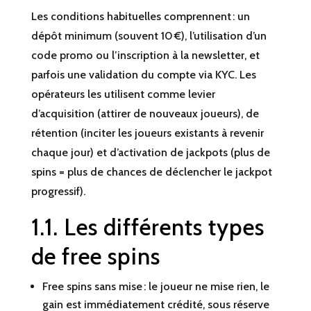
Les conditions habituelles comprennent : un
dépôt minimum (souvent 10 €), l’utilisation d’un
code promo ou l’inscription à la newsletter, et
parfois une validation du compte via KYC. Les
opérateurs les utilisent comme levier
d’acquisition (attirer de nouveaux joueurs), de
rétention (inciter les joueurs existants à revenir
chaque jour) et d’activation de jackpots (plus de
spins = plus de chances de déclencher le jackpot
progressif).
1.1. Les différents types
de free spins
Free spins sans mise : le joueur ne mise rien, le
gain est immédiatement crédité, sous réserve