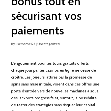
bonus tout en
sécurisant vos
paiements
by
username123
|
Uncategorized
L’engouement pour les tours gratuits offerts
chaque jour par les casinos en ligne ne cesse de
croître. Les joueurs, attirés par la promesse de
spins sans mise initiale, voient dans ces offres une
porte d’entrée vers de nouvelles machines à sous,
des jackpots progressifs et, surtout, la possibilité
de tester des stratégies sans risquer leur capital.