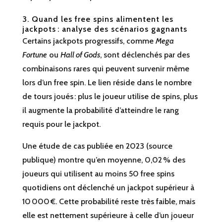
3. Quand les free spins alimentent les
jackpots : analyse des scénarios gagnants
Certains jackpots progressifs, comme
Mega
Fortune
ou
Hall of Gods
, sont déclenchés par des
combinaisons rares qui peuvent survenir même
lors d’un free spin. Le lien réside dans le nombre
de tours joués : plus le joueur utilise de spins, plus
il augmente la probabilité d’atteindre le rang
requis pour le jackpot.
Une étude de cas publiée en 2023 (source
publique) montre qu’en moyenne, 0,02 % des
joueurs qui utilisent au moins 50 free spins
quotidiens ont déclenché un jackpot supérieur à
10 000 €. Cette probabilité reste très faible, mais
elle est nettement supérieure à celle d’un joueur