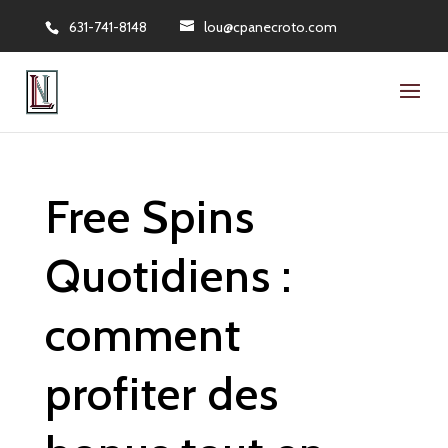
631-741-8148
lou@cpanecroto.com
Free Spins
Quotidiens :
comment
profiter des