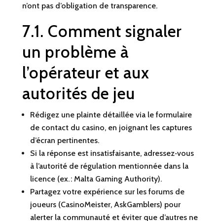
n’ont pas d’obligation de transparence.
7.1. Comment signaler
un problème à
l’opérateur et aux
autorités de jeu
Rédigez une plainte détaillée via le formulaire
de contact du casino, en joignant les captures
d’écran pertinentes.
Si la réponse est insatisfaisante, adressez‑vous
à l’autorité de régulation mentionnée dans la
licence (ex. : Malta Gaming Authority).
Partagez votre expérience sur les forums de
joueurs (CasinoMeister, AskGamblers) pour
alerter la communauté et éviter que d’autres ne