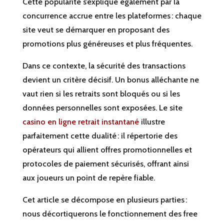
Cette popularité s’explique également par la
concurrence accrue entre les plateformes : chaque
site veut se démarquer en proposant des
promotions plus généreuses et plus fréquentes.
Dans ce contexte, la sécurité des transactions
devient un critère décisif. Un bonus alléchante ne
vaut rien si les retraits sont bloqués ou si les
données personnelles sont exposées. Le site
casino en ligne retrait instantané
illustre
parfaitement cette dualité : il répertorie des
opérateurs qui allient offres promotionnelles et
protocoles de paiement sécurisés, offrant ainsi
aux joueurs un point de repère fiable.
Cet article se décompose en plusieurs parties :
nous décortiquerons le fonctionnement des free