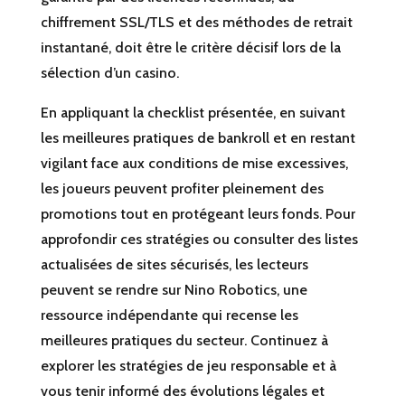
chiffrement SSL/TLS et des méthodes de retrait
instantané, doit être le critère décisif lors de la
sélection d’un casino.
En appliquant la checklist présentée, en suivant
les meilleures pratiques de bankroll et en restant
vigilant face aux conditions de mise excessives,
les joueurs peuvent profiter pleinement des
promotions tout en protégeant leurs fonds. Pour
approfondir ces stratégies ou consulter des listes
actualisées de sites sécurisés, les lecteurs
peuvent se rendre sur Nino Robotics, une
ressource indépendante qui recense les
meilleures pratiques du secteur. Continuez à
explorer les stratégies de jeu responsable et à
vous tenir informé des évolutions légales et