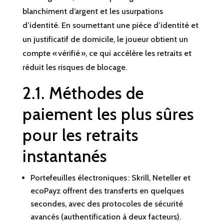
blanchiment d’argent et les usurpations
d’identité. En soumettant une pièce d’identité et
un justificatif de domicile, le joueur obtient un
compte « vérifié », ce qui accélère les retraits et
réduit les risques de blocage.
2.1. Méthodes de
paiement les plus sûres
pour les retraits
instantanés
Portefeuilles électroniques : Skrill, Neteller et
ecoPayz offrent des transferts en quelques
secondes, avec des protocoles de sécurité
avancés (authentification à deux facteurs).