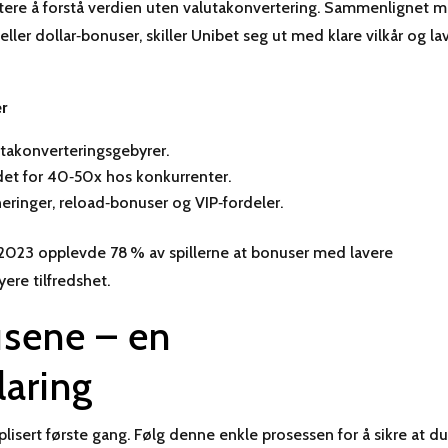
ttere å forstå verdien uten valutakonvertering. Sammenlignet 
eller dollar‑bonuser, skiller Unibet seg ut med klare vilkår og la
r
utakonverteringsgebyrer.
det for 40‑50x hos konkurrenter.
eringer, reload‑bonuser og VIP‑fordeler.
 2023 opplevde 78 % av spillerne at bonuser med lavere
ere tilfredshet.
usene – en
laring
isert første gang. Følg denne enkle prosessen for å sikre at du