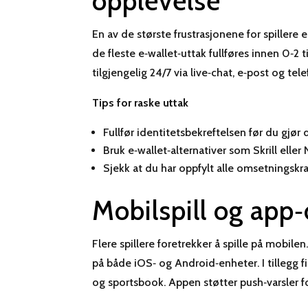
opplevelse
En av de største frustrasjonene for spillere
de fleste e‑wallet‑uttak fullføres innen 0‑2
tilgjengelig 24/7 via live‑chat, e‑post og tel
Tips for raske uttak
Fullfør identitetsbekreftelsen før du gjør 
Bruk e‑wallet‑alternativer som Skrill eller
Sjekk at du har oppfylt alle omsetningskr
Mobilspill og app
Flere spillere foretrekker å spille på mobil
på både iOS‑ og Android‑enheter. I tillegg fi
og sportsbook. Appen støtter push‑varsler for