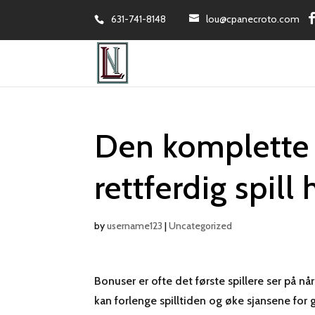
631-741-8148
lou@cpanecroto.com
Den komplette 
rettferdig spil
by
username123
|
Uncategorized
Bonuser er ofte det første spillere ser på nå
kan forlenge spilltiden og øke sjansene for 