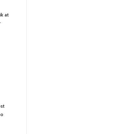
ik at
r
øst
no