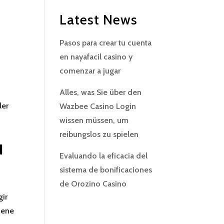
Latest News
Pasos para crear tu cuenta
en nayafacil casino y
comenzar a jugar
Alles, was Sie über den
ler
Wazbee Casino Login
wissen müssen, um
reibungslos zu spielen
u
Evaluando la eficacia del
sistema de bonificaciones
de Orozino Casino
gir
rdene