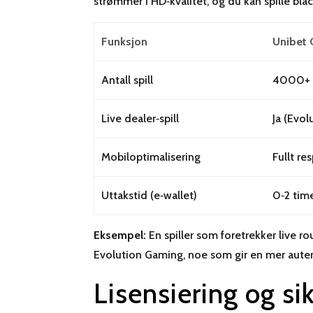
strømmer i HD‑kvalitet, og du kan spille bla
Funksjon
Unibet 
Antall spill
4000+
Live dealer‑spill
Ja (Evol
Mobiloptimalisering
Fullt re
Uttakstid (e‑wallet)
0‑2 tim
Eksempel:
En spiller som foretrekker live r
Evolution Gaming, noe som gir en mer auten
Lisensiering og si