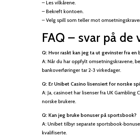
– Les vilkårene.
– Bekreft kontoen.
– Velg spill som teller mot omsetningskrave
FAQ – svar på de 
Q: Hvor raskt kan jeg ta ut gevinster fra en
A: Når du har oppfylt omsetningskravene, be
bankoverføringer tar 2‑3 virkedager.
Q: Er Unibet Casino lisensiert for norske spi
A: Ja, casinoet har lisenser fra UK Gambling
norske brukere.
Q: Kan jeg bruke bonuser på sportsbook?
A: Unibet tilbyr separate sportsbook‑bonuser.
kvalifiserte.