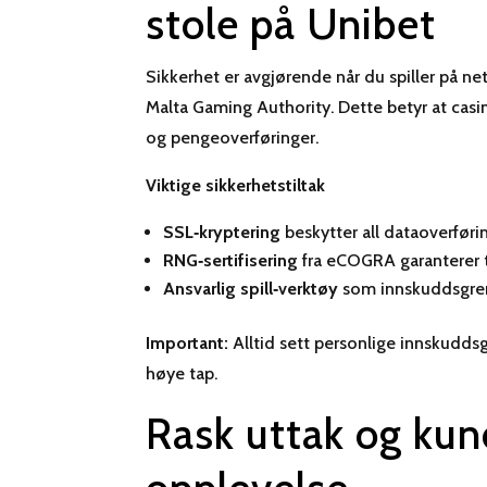
stole på Unibet
Sikkerhet er avgjørende når du spiller på n
Malta Gaming Authority. Dette betyr at casino
og pengeoverføringer.
Viktige sikkerhetstiltak
SSL‑kryptering
beskytter all dataoverføri
RNG‑sertifisering
fra eCOGRA garanterer til
Ansvarlig spill‑verktøy
som innskuddsgrens
Important:
Alltid sett personlige innskudds
høye tap.
Rask uttak og kun