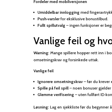
Fordeler med mobilversjonen
Umiddelbar innlogging
med fingeravtrykk 
Push‑varsler
for eksklusive bonustilbud.
Fullt spillutvalg
– ingen funksjoner er be
Vanlige feil og h
Warning:
Mange spillere hopper rett inn i bo
omsetningskrav og forsinkede uttak.
Vanlige feil
Ignorere omsetningskrav
– før du krever
Spille på feil spill
– noen bonuser gjelder k
Glemme verifisering
– uten fullført ID‑kont
Løsning:
Lag en sjekkliste før du begynner å 