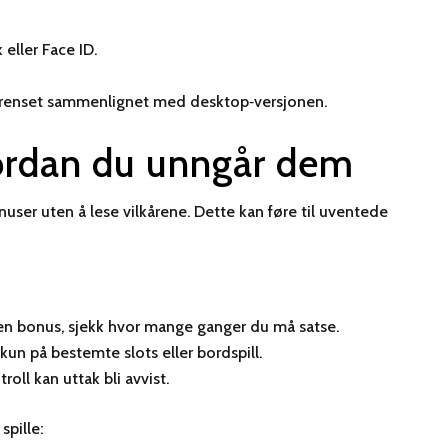
eller Face ID.
grenset sammenlignet med desktop‑versjonen.
vordan du unngår dem
nuser uten å lese vilkårene. Dette kan føre til uventede
 en bonus, sjekk hvor mange ganger du må satse.
un på bestemte slots eller bordspill.
roll kan uttak bli avvist.
spille: