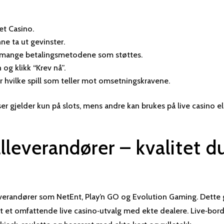
et Casino.
ne ta ut gevinster.
 mange betalingsmetodene som støttes.
og klikk “Krev nå”.
or hvilke spill som teller mot omsetningskravene.
er gjelder kun på slots, mens andre kan brukes på live casino el
llleverandører – kvalitet d
erandører som NetEnt, Play’n GO og Evolution Gaming. Dette 
dert et omfattende live casino‑utvalg med ekte dealere. Live‑bo