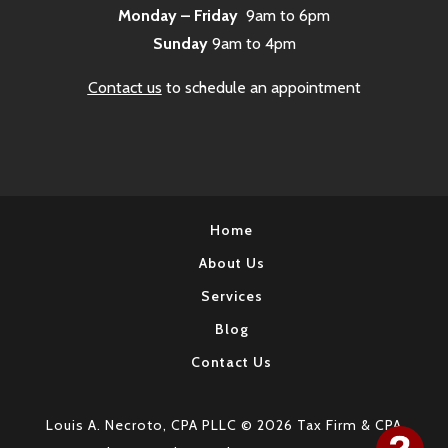
Monday – Friday
9am to 6pm
Sunday
9am to 4pm
Contact us
to schedule an appointment
Home
About Us
Services
Blog
Contact Us
Louis A. Necroto, CPA PLLC © 2026 Tax Firm & CPA