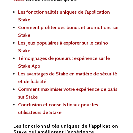
Les fonctionnalités uniques de l’application
Stake
Comment profiter des bonus et promotions sur
Stake
Les jeux populaires à explorer sur le casino
Stake
Témoignages de joueurs : expérience sur le
Stake App
Les avantages de Stake en matière de sécurité
et de fiabilité
Comment maximiser votre expérience de paris
sur Stake
Conclusion et conseils finaux pour les
utilisateurs de Stake
Les fonctionnalités uniques de l’application
Stake qui améliorent l’expérience