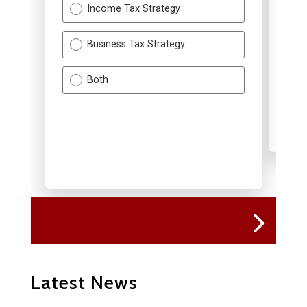
Latest News