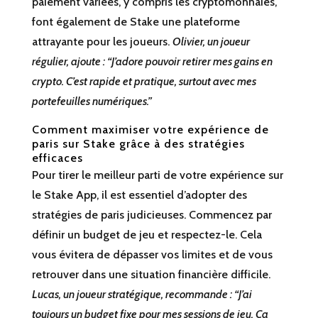
paiement variées, y compris les cryptomonnaies,
font également de Stake une plateforme
attrayante pour les joueurs.
Olivier, un joueur
régulier, ajoute : “J’adore pouvoir retirer mes gains en
crypto. C’est rapide et pratique, surtout avec mes
portefeuilles numériques.”
Comment maximiser votre expérience de
paris sur Stake grâce à des stratégies
efficaces
Pour tirer le meilleur parti de votre expérience sur
le Stake App, il est essentiel d’adopter des
stratégies de paris judicieuses. Commencez par
définir un budget de jeu et respectez-le. Cela
vous évitera de dépasser vos limites et de vous
retrouver dans une situation financière difficile.
Lucas, un joueur stratégique, recommande : “J’ai
toujours un budget fixe pour mes sessions de jeu. Ça