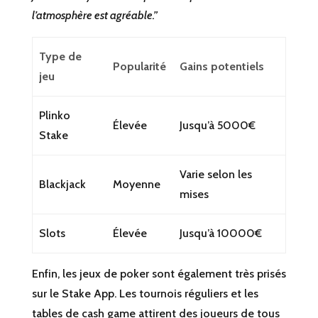
l’atmosphère est agréable.”
Type de
Popularité
Gains potentiels
jeu
Plinko
Élevée
Jusqu’à 5000€
Stake
Varie selon les
Blackjack
Moyenne
mises
Slots
Élevée
Jusqu’à 10000€
Enfin, les jeux de poker sont également très prisés
sur le Stake App. Les tournois réguliers et les
tables de cash game attirent des joueurs de tous