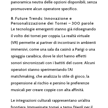
panoramica neutra delle opzioni disponibili, senza
promuovere alcun operatore specifico.
8. Future Trends: Innovazione e
Personalizzazione dei Tornei – 300 parole
Le tecnologie emergenti stanno già ridisegnando
il volto dei tornei per coppia. La realtà virtuale
(VR) permette ai partner di incontrarsi in ambienti
immersivi, come una sala da casinò a Parigi o una
spiaggia caraibica, dove le slot hanno effetti
sonori sincronizzati con i battiti del cuore. Alcuni
operatori stanno sperimentando l’AI
matchmaking, che analizza lo stile di gioco, la
propensione al rischio e persino le preferenze
musicali per creare coppie con alta affinità.
Le integrazioni culturali rappresentano un’altra
frontiera. Immaginate tornei a tema
Diwali
per il