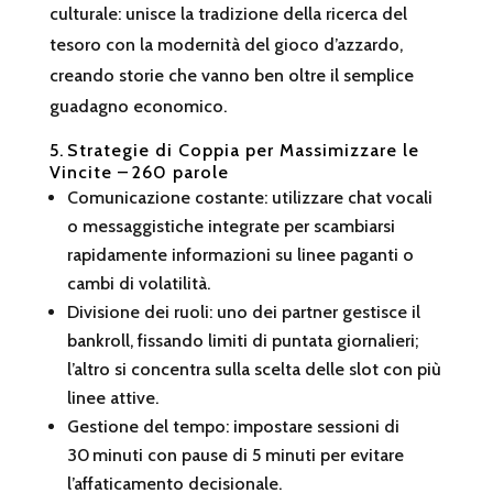
culturale: unisce la tradizione della ricerca del
tesoro con la modernità del gioco d’azzardo,
creando storie che vanno ben oltre il semplice
guadagno economico.
5. Strategie di Coppia per Massimizzare le
Vincite – 260 parole
Comunicazione costante: utilizzare chat vocali
o messaggistiche integrate per scambiarsi
rapidamente informazioni su linee paganti o
cambi di volatilità.
Divisione dei ruoli: uno dei partner gestisce il
bankroll, fissando limiti di puntata giornalieri;
l’altro si concentra sulla scelta delle slot con più
linee attive.
Gestione del tempo: impostare sessioni di
30 minuti con pause di 5 minuti per evitare
l’affaticamento decisionale.