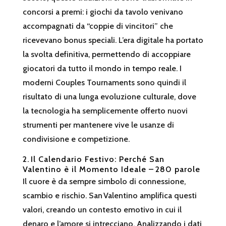
concorsi a premi: i giochi da tavolo venivano
accompagnati da “coppie di vincitori” che
ricevevano bonus speciali. L’era digitale ha portato
la svolta definitiva, permettendo di accoppiare
giocatori da tutto il mondo in tempo reale. I
moderni Couples Tournaments sono quindi il
risultato di una lunga evoluzione culturale, dove
la tecnologia ha semplicemente offerto nuovi
strumenti per mantenere vive le usanze di
condivisione e competizione.
2. Il Calendario Festivo: Perché San
Valentino è il Momento Ideale – 280 parole
Il cuore è da sempre simbolo di connessione,
scambio e rischio. San Valentino amplifica questi
valori, creando un contesto emotivo in cui il
denaro e l’amore si intrecciano. Analizzando i dati