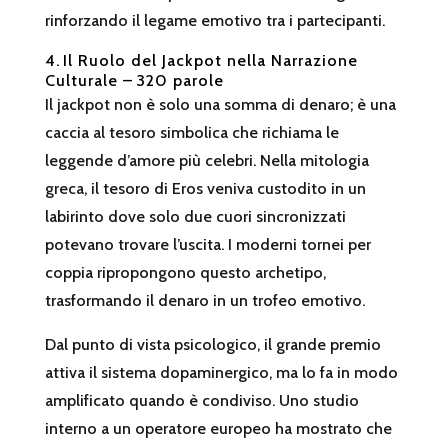
rinforzando il legame emotivo tra i partecipanti.
4. Il Ruolo del Jackpot nella Narrazione
Culturale – 320 parole
Il jackpot non è solo una somma di denaro; è una
caccia al tesoro simbolica che richiama le
leggende d’amore più celebri. Nella mitologia
greca, il tesoro di Eros veniva custodito in un
labirinto dove solo due cuori sincronizzati
potevano trovare l’uscita. I moderni tornei per
coppia ripropongono questo archetipo,
trasformando il denaro in un trofeo emotivo.
Dal punto di vista psicologico, il grande premio
attiva il sistema dopaminergico, ma lo fa in modo
amplificato quando è condiviso. Uno studio
interno a un operatore europeo ha mostrato che