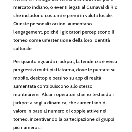
mercato indiano, o eventi legati al Carnaval di Rio
che includono costumi e premi in valuta locale.
Queste personalizzazioni aumentano
l’engagement, poiché i giocatori percepiscono il
torneo come un’estensione della loro identità
culturale.
Per quanto riguarda i jackpot, la tendenza è verso
progressivi multi‑piattaforma, dove le puntate su
mobile, desktop e persino su app di realtà
aumentata contribuiscono allo stesso
montepremi. Alcuni operatori stanno testando i
jackpot a soglia dinamica, che aumentano di
valore in base al numero di coppie attive nel
torneo, incentivando la partecipazione di gruppi
più numerosi.