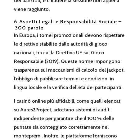
del bankroll) e chiudere la sessione non appena
viene raggiunto.
6. Aspetti Legali e Responsabilità Sociale –
300 parole
In Europa, i tornei promozionali devono rispettare
le direttive stabilite dalle autorità di gioco
nazionali, tra cui la Direttiva UE sul Gioco
Responsabile (2019). Queste norme impongono
trasparenza sui meccanismi di calcolo del jackpot,
l’obbligo di pubblicare termini e condizioni in
lingua locale e la verifica dell’età dei partecipanti.
I casinò online più affidabili, come quelli elencati
su Aures2Project, adottano sistemi di audit
indipendente per garantire che il 100 % delle
puntate sia conteggiato correttamente nel
montepremi. Inoltre, le piattaforme forniscono