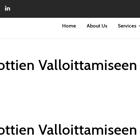
Home
About Us
Services
ottien Valloittamiseen
ottien Valloittamiseen