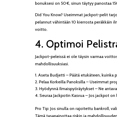
bonuksesi on 50 €, sinun täytyy panostaa 15
Did You Know? Useimmat jackpot-pelit tarjo
pelannut vähintään 10 kierrosta peräkkäin il
voitto.
4. Optimoi Pelistr
Jackpot-peleissä ei ole täysin varmaa voitt
mahdollisuuksiasi.
Aseta Budjetti – Päätä etukäteen, kuinka pa
Pelaa Korkeilla Panoksilla – Useimmat progr
Hyödynnä Ilmaispyöräytykset – Ne antava
Seuraa Jackpotin Kasvua – Jos jackpot on l
Pro Tip: Jos sinulla on rajoitettu bankroll, va
Tämä tasapainottaa riskin ja mahdollisuuden