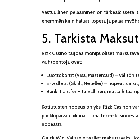
Vastuullinen pelaaminen on tärkeää: aseta its
enemmän kuin haluat, lopeta ja palaa myö
5. Tarkista Maksut
Rizk Casino tarjoaa monipuoliset maksutavat,
vaihtoehtoja ovat:
Luottokortit (Visa, Mastercard) – välitön t
E-walletit (Skrill, Neteller) – nopeat siirrot,
Bank Transfer – turvallinen, mutta hitaampi
Kotiutusten nopeus on yksi Rizk Casinon vah
pankkipäivän aikana. Tämä tekee kasinoesta e
nopeasti.
Quick Win: Valitse e-wallet maksutavaksi, j