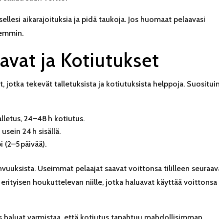
ellesi aikarajoituksia ja pidä taukoja. Jos huomaat pelaavasi
hemmin.
avat ja Kotiutukset
 jotka tekevät talletuksista ja kotiutuksista helppoja. Suositu
alletus, 24–48 h kotiutus.
 usein 24 h sisällä.
 (2–5 päivää).
vuuksista. Useimmat pelaajat saavat voittonsa tililleen seuraa
rityisen houkuttelevan niille, jotka haluavat käyttää voittonsa
os haluat varmistaa, että kotiutus tapahtuu mahdollisimman