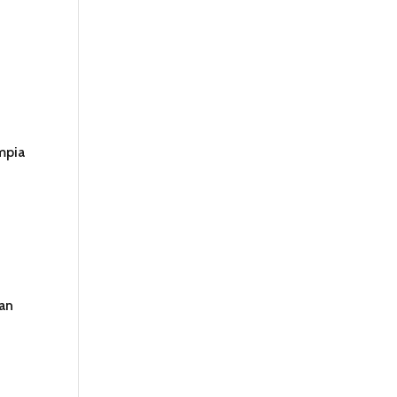
impia
van