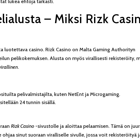
at lukea ehtoja tarkasti.
elialusta – Miksi Rizk Casi
ita luotettava casino. Rizk Casino on Malta Gaming Authorityn
eilun pelikokemuksen. Alusta on myös virallisesti rekisteröity, 
virallinen
.
ituilta pelivalmistajilta, kuten NetEnt ja Microgaming.
tellään 24 tunnin sisällä.
oraan
Rizk Casino
-sivustolle ja aloittaa pelaamisen. Tämä on juur
 ohjaa sinut suoraan viralliselle sivulle, jossa voit rekisteröityä j