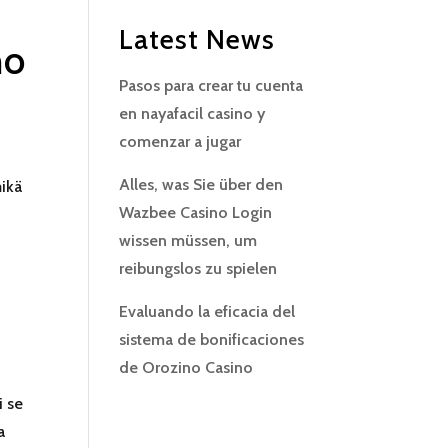
Latest News
no
Pasos para crear tu cuenta
en nayafacil casino y
comenzar a jugar
Alles, was Sie über den
mikä
Wazbee Casino Login
wissen müssen, um
reibungslos zu spielen
Evaluando la eficacia del
sistema de bonificaciones
de Orozino Casino
i se
a