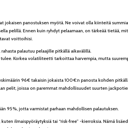
avat jokaisen panostuksen myötä. Ne voivat olla kiinteitä summia
isella pelillä. Ennen kuin ryhdyt pelaamaan, on tärkeää tietää, mi
tavat voittoihisi.
ahasta palautuu pelaajille pitkällä aikavälillä.
a tulee. Korkea volatiliteetti tarkoittaa harvempia, mutta suurem
eskimäärin 96 € takaisin jokaista 100 €:n panosta kohden pitkäll
maan pelit, joissa on paremmat mahdollisuudet suurten jackpoti
tään 95 %, jotta varmistat parhaan mahdollisen palautuksen.
kuten ilmaispyöräytyksiä tai “risk‑free” -kierroksia. Nämä lisäe